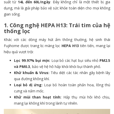
suất từ
14L đến 60L/ngày
. Đây không chỉ là một thiết bị gia
dụng, mà là giải pháp bảo vệ sức khỏe toàn diện cho mọi không
gian sống.
1. Công nghệ HEPA H13: Trái tim của hệ
thống lọc
Khác với các dòng máy hút ẩm thông thường, hệ sinh thái
Fujihome được trang bị màng lọc
HEPA H13
tiên tiến, mang lại
hiệu quả vượt trội:
Lọc 99.97% bụi mịn:
Loại bỏ các hạt bụi siêu nhỏ
PM2.5
và PM0.3
, bảo vệ hệ hô hấp khỏi khói bụi thành phố.
Khử khuẩn & Virus:
Tiêu diệt các tác nhân gây bệnh lây
qua đường không khí.
Loại bỏ dị ứng:
Loại bỏ hoàn toàn phấn hoa, lông thú
cưng và nấm mốc.
Khử mùi than hoạt tính:
Hấp thụ mùi hôi khó chịu,
mang lại không khí trong lành tự nhiên.