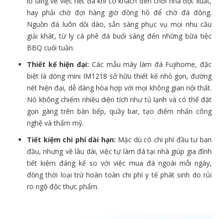
lo lắng về việc hết đá khi có khách đến chơi nhà đột xuất,
hay phải chờ đợi hàng giờ đồng hồ để chờ đá đông.
Nguồn đá luôn dồi dào, sẵn sàng phục vụ mọi nhu cầu
giải khát, từ ly cà phê đá buổi sáng đến những bữa tiệc
BBQ cuối tuần.
Thiết kế hiện đại:
Các mẫu máy làm đá Fujihome, đặc
biệt là dòng mini IM1218 sở hữu thiết kế nhỏ gọn, đường
nét hiện đại, dễ dàng hòa hợp với mọi không gian nội thất.
Nó không chiếm nhiều diện tích như tủ lạnh và có thể đặt
gọn gàng trên bàn bếp, quầy bar, tạo điểm nhấn công
nghệ và thẩm mỹ.
Tiết kiệm chi phí dài hạn:
Mặc dù có chi phí đầu tư ban
đầu, nhưng về lâu dài, việc tự làm đá tại nhà giúp gia đình
tiết kiệm đáng kể so với việc mua đá ngoài mỗi ngày,
đồng thời loại trừ hoàn toàn chi phí y tế phát sinh do rủi
ro ngộ độc thực phẩm.