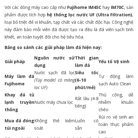
Với các dòng máy cao cấp như
Fujihome IM45C
hay
IM70C
, sản
phẩm được tích hợp
hệ thống lọc nước UF (Ultra Filtration)
,
loại bỏ triệt để vi khuẩn, tạp chất và các chất độc hại. Công nghệ
này đảm bảo mỗi viên đá được tạo ra đều là đá viên sạch tinh
khiết, an toàn tuyệt đối cho hệ tiêu hóa.
Bảng so sánh các giải pháp làm đá hiện nay:
Nguồn nước sử
Thời gian
Giải pháp
Yếu tố Vệ sinh
dụng
làm đá
Nước sạch đã lọc
Siêu tốc
Máy làm đá
Tự động làm
(Tùy model có màng
(6-10
Fujihome
sạch Auto Clean
lọc UF)
phút/mẻ)
Khay đá tủ
Thủ công, dễ
Rất lâu (4-8
lạnh truyền
Nước máy chưa lọc
nhiễm khuẩn
tiếng)
thống
chéo
Rủi ro vệ sinh an
Mua đá đóng
Không thể kiểm
Luôn có
toàn thực phẩm
túi ngoài
soát
sẵn
cao