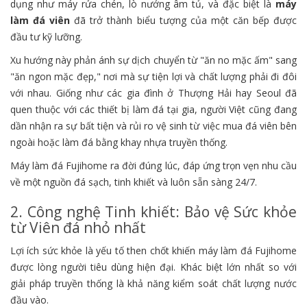
dụng như máy rửa chén, lò nướng âm tủ, và đặc biệt là
máy
làm đá viên
đã trở thành biểu tượng của một căn bếp được
đầu tư kỹ lưỡng.
Xu hướng này phản ánh sự dịch chuyển từ "ăn no mặc ấm" sang
"ăn ngon mặc đẹp," nơi mà sự tiện lợi và chất lượng phải đi đôi
với nhau. Giống như các gia đình ở Thượng Hải hay Seoul đã
quen thuộc với các thiết bị làm đá tại gia, người Việt cũng đang
dần nhận ra sự bất tiện và rủi ro vệ sinh từ việc mua đá viên bên
ngoài hoặc làm đá bằng khay nhựa truyền thống.
Máy làm đá Fujihome ra đời đúng lúc, đáp ứng trọn vẹn nhu cầu
về một nguồn đá sạch, tinh khiết và luôn sẵn sàng 24/7.
2. Công nghệ Tinh khiết: Bảo vệ Sức khỏe
từ Viên đá nhỏ nhất
Lợi ích sức khỏe là yếu tố then chốt khiến máy làm đá Fujihome
được lòng người tiêu dùng hiện đại. Khác biệt lớn nhất so với
giải pháp truyền thống là khả năng kiểm soát chất lượng nước
đầu vào.