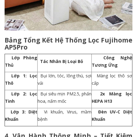
Bảng Tổng Kết Hệ Thống Lọc Fujihome
AP5Pro
Lớp Phòng
Công Nghệ
Tác Nhân Bị Loại Bỏ
Thủ
Tương Ứng
Lớp 1: Lọc
Bụi lớn, tóc, lông thú, sợi
Màng lọc thô sơ
Thô
vải
cấp
Lớp 2: Lọc
Bụi siêu mịn PM2.5, phấn
2x Màng lọc
Tinh
hoa, nấm mốc
HEPA H13
Lớp 3: Diệt
Vi khuẩn, Virus, mầm
Đèn UV-C Diệt
Khuẩn
bệnh
Khuẩn
4. Vận Hành Thông Minh – Tiết Kiệm