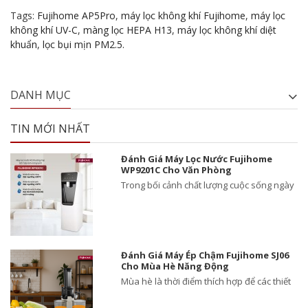
Tags:
Fujihome AP5Pro
,
máy lọc không khí Fujihome
,
máy lọc
không khí UV-C
,
màng lọc HEPA H13
,
máy lọc không khí diệt
khuẩn
,
lọc bụi mịn PM2.5.
DANH MỤC
TIN MỚI NHẤT
Đánh Giá Máy Lọc Nước Fujihome
WP9201C Cho Văn Phòng
Trong bối cảnh chất lượng cuộc sống ngày
Đánh Giá Máy Ép Chậm Fujihome SJ06
Cho Mùa Hè Năng Động
Mùa hè là thời điểm thích hợp để các thiết