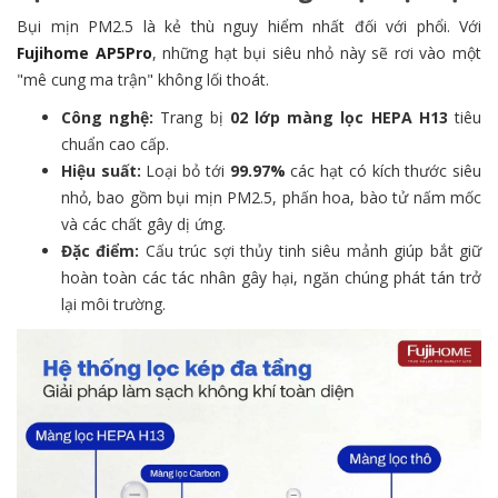
Bụi mịn PM2.5 là kẻ thù nguy hiểm nhất đối với phổi. Với
Fujihome AP5Pro
, những hạt bụi siêu nhỏ này sẽ rơi vào một
"mê cung ma trận" không lối thoát.
Công nghệ:
Trang bị
02 lớp màng lọc HEPA H13
tiêu
chuẩn cao cấp.
Hiệu suất:
Loại bỏ tới
99.97%
các hạt có kích thước siêu
nhỏ, bao gồm bụi mịn PM2.5, phấn hoa, bào tử nấm mốc
và các chất gây dị ứng.
Đặc điểm:
Cấu trúc sợi thủy tinh siêu mảnh giúp bắt giữ
hoàn toàn các tác nhân gây hại, ngăn chúng phát tán trở
lại môi trường.