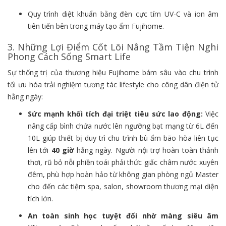
Quy trình diệt khuẩn bằng đèn cực tím UV-C và ion âm
tiên tiến bên trong máy tạo ẩm Fujihome.
3. Những Lợi Điểm Cốt Lõi Nâng Tầm Tiện Nghi
Phong Cách Sống Smart Life
Sự thống trị của thương hiệu Fujihome bám sâu vào chu trình
tối ưu hóa trải nghiệm tương tác lifestyle cho công dân điện tử
hằng ngày:
Sức mạnh khối tích đại triệt tiêu sức lao động:
Việc
nâng cấp bình chứa nước lên ngưỡng bạt mạng từ 6L đến
10L giúp thiết bị duy trì chu trình bù ẩm bão hòa liên tục
lên tới
40 giờ
hằng ngày. Người nội trợ hoàn toàn thảnh
thơi, rũ bỏ nỗi phiền toái phải thức giấc châm nước xuyên
đêm, phù hợp hoàn hảo từ không gian phòng ngủ Master
cho đến các tiệm spa, salon, showroom thương mại diện
tích lớn.
An toàn sinh học tuyệt đối nhờ màng siêu âm