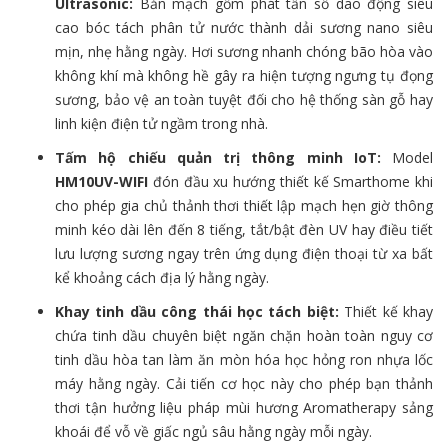
Ultrasonic:
Bản mạch gốm phát tần số dao động siêu
cao bóc tách phân tử nước thành dải sương nano siêu
mịn, nhẹ hằng ngày. Hơi sương nhanh chóng bão hòa vào
không khí mà không hề gây ra hiện tượng ngưng tụ đọng
sương, bảo vệ an toàn tuyệt đối cho hệ thống sàn gỗ hay
linh kiện điện tử ngầm trong nhà.
Tấm hộ chiếu quản trị thông minh IoT:
Model
HM10UV-WIFI
đón đầu xu hướng thiết kế Smarthome khi
cho phép gia chủ thảnh thơi thiết lập mạch hẹn giờ thông
minh kéo dài lên đến 8 tiếng, tắt/bật đèn UV hay điều tiết
lưu lượng sương ngay trên ứng dụng điện thoại từ xa bất
kể khoảng cách địa lý hằng ngày.
Khay tinh dầu công thái học tách biệt:
Thiết kế khay
chứa tinh dầu chuyên biệt ngăn chặn hoàn toàn nguy cơ
tinh dầu hòa tan làm ăn mòn hóa học hỏng ron nhựa lốc
máy hằng ngày. Cải tiến cơ học này cho phép bạn thảnh
thơi tận hưởng liệu pháp mùi hương Aromatherapy sảng
khoái để vỗ về giấc ngủ sâu hằng ngày mỗi ngày.