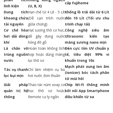
cấp Fujihome
linh kiện
(U, B, X)
Dung tích
Hạn chế từ 4 Lít - 5 Lít
Khổng lồ trải dài từ 6 Lít
khoang chứa
(Dễ cạn trích nước
đến 10 Lít (Tối ưu chu
tài nguyên
giữa chừng)
trình chạy tải)
Cơ chế hóa
Hạt sương thô cơ học,
Công nghệ siêu âm
hơi dải dòng
dễ gây đọng nước
Ultrasonic kiến tạo
khí
hỏng đồ gỗ
màng sương nano mịn
Lá chắn vô
Hoàn toàn không tích
Đèn cực tím UV chuẩn y
trùng nguồn
hợp hoặc dùng màng
tế, tiêu diệt 99% vi
nước
lọc thô sơ
khuẩn trong 10s
Mạch phát xung Ion âm
Tác vụ thanh
Chỉ làm nhiệm vụ bù
(Ionizer) bóc tách phân
lọc bụi mịn
hơi nước đơn thuần
tử mùi hôi
Giải pháp
Thao tác núm xoay cơ
Chip Wi-Fi thông minh
quản trị hệ
học thô sơ hoặc
kết nối App Smartphone
thống
Remote cự ly ngắn
điều khiển từ xa