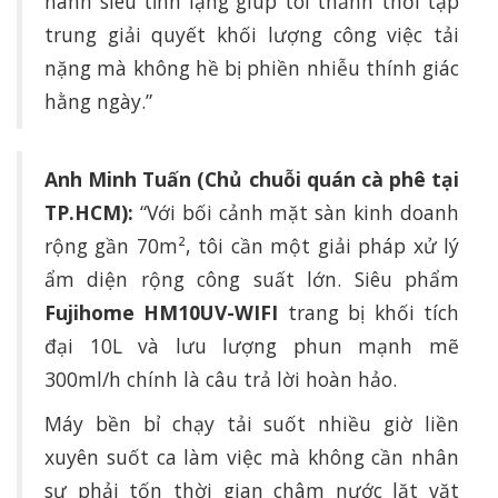
hành siêu tĩnh lặng giúp tôi thảnh thơi tập
trung giải quyết khối lượng công việc tải
nặng mà không hề bị phiền nhiễu thính giác
hằng ngày.”
Anh Minh Tuấn (Chủ chuỗi quán cà phê tại
TP.HCM):
“Với bối cảnh mặt sàn kinh doanh
rộng gần 70m², tôi cần một giải pháp xử lý
ẩm diện rộng công suất lớn. Siêu phẩm
Fujihome HM10UV-WIFI
trang bị khối tích
đại 10L và lưu lượng phun mạnh mẽ
300ml/h chính là câu trả lời hoàn hảo.
Máy bền bỉ chạy tải suốt nhiều giờ liền
xuyên suốt ca làm việc mà không cần nhân
sự phải tốn thời gian châm nước lặt vặt