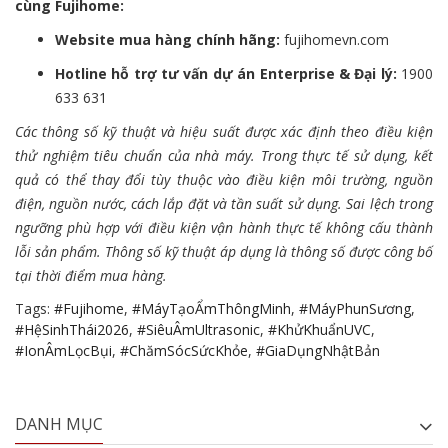
cùng Fujihome:
Website mua hàng chính hãng:
fujihomevn.com
Hotline hỗ trợ tư vấn dự án Enterprise & Đại lý:
1900
633 631
Các thông số kỹ thuật và hiệu suất được xác định theo điều kiện
thử nghiệm tiêu chuẩn của nhà máy. Trong thực tế sử dụng, kết
quả có thể thay đổi tùy thuộc vào điều kiện môi trường, nguồn
điện, nguồn nước, cách lắp đặt và tần suất sử dụng. Sai lệch trong
ngưỡng phù hợp với điều kiện vận hành thực tế không cấu thành
lỗi sản phẩm. Thông số kỹ thuật áp dụng là thông số được công bố
tại thời điểm mua hàng.
Tags:
#Fujihome
,
#MáyTạoẨmThôngMinh
,
#MáyPhunSương
,
#HệSinhThái2026
,
#SiêuÂmUltrasonic
,
#KhửKhuẩnUVC
,
#IonÂmLọcBụi
,
#ChămSócSứcKhỏe
,
#GiaDụngNhậtBản
DANH MỤC