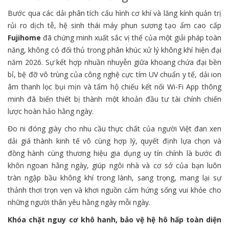
Bước qua các dải phân tích cấu hình cơ khí và lăng kính quản trị
rủi ro dịch tễ, hệ sinh thái máy phun sương tạo ẩm cao cấp
Fujihome
đã chứng minh xuất sắc vị thế của một giải pháp toàn
năng, không có đối thủ trong phân khúc xử lý không khí hiện đại
năm 2026. Sự kết hợp nhuần nhuyễn giữa khoang chứa đại bền
bỉ, bệ đỡ vô trùng của công nghệ cực tím UV chuẩn y tế, dải ion
âm thanh lọc bụi mịn và tấm hộ chiếu kết nối Wi-Fi App thông
minh đã biến thiết bị thành một khoản đầu tư tài chính chiến
lược hoàn hảo hằng ngày.
Đo ni đóng giày cho nhu cầu thực chất của người Việt đan xen
dải giá thành kinh tế vô cùng hợp lý, quyết định lựa chọn và
đồng hành cùng thương hiệu gia dụng uy tín chính là bước đi
khôn ngoan hằng ngày, giúp ngôi nhà và cơ sở của bạn luôn
tràn ngập bầu không khí trong lành, sang trọng, mang lại sự
thảnh thơi trọn vẹn và khơi nguồn cảm hứng sống vui khỏe cho
những người thân yêu hằng ngày mỗi ngày.
Khóa chặt nguy cơ khô hanh, bảo vệ hệ hô hấp toàn diện