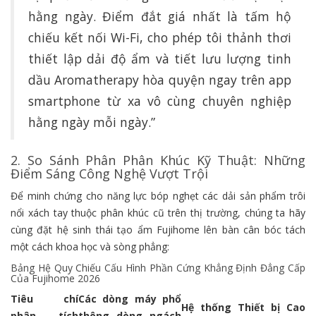
hằng ngày. Điểm đắt giá nhất là tấm hộ
chiếu kết nối Wi-Fi, cho phép tôi thảnh thơi
thiết lập dải độ ẩm và tiết lưu lượng tinh
dầu Aromatherapy hòa quyện ngay trên app
smartphone từ xa vô cùng chuyên nghiệp
hằng ngày mỗi ngày.”
2. So Sánh Phân Phân Khúc Kỹ Thuật: Những
Điểm Sáng Công Nghệ Vượt Trội
Để minh chứng cho năng lực bóp nghẹt các dải sản phẩm trôi
nổi xách tay thuộc phân khúc cũ trên thị trường, chúng ta hãy
cùng đặt hệ sinh thái tạo ẩm Fujihome lên bàn cân bóc tách
một cách khoa học và sòng phẳng:
Bảng Hệ Quy Chiếu Cấu Hình Phần Cứng Khẳng Định Đẳng Cấp
Của Fujihome 2026
Tiêu chí
Các dòng máy phổ
Hệ thống Thiết bị Cao
phân tích
thông dòng ngách