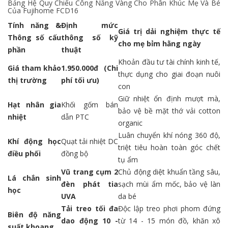
Bảng Hệ Quy Chiếu Công Năng Vàng Cho Phân Khúc Mẹ Và Bé
Của Fujihome FCD16
Tính năng &
Định mức
Giá trị dải nghiệm thực tế
Thông số cấu
thông số kỹ
cho mẹ bỉm hằng ngày
phần
thuật
Khoản đầu tư tài chính kinh tế,
Giá tham khảo
1.950.000đ (Chi
thực dụng cho giai đoạn nuôi
thị trường
phí tối ưu)
con
Giữ nhiệt ổn định mượt mà,
Hạt nhân gia
Khối gốm bán
bảo vệ bề mặt thớ vải cotton
nhiệt
dẫn PTC
organic
Luân chuyển khí nóng 360 độ,
Khí động học
Quạt tải nhiệt DC
triệt tiêu hoàn toàn góc chết
điều phối
đồng bộ
tụ ẩm
Vũ trang cụm 2
Chủ động diệt khuẩn tầng sâu,
Lá chắn sinh
đèn phát tia
sạch mùi ẩm mốc, bảo vệ làn
học
UVA
da bé
Tải treo tối đa
Độc lập treo phơi phom đứng
Biên độ năng
dao động 10 -
từ 14 - 15 món đồ, khăn xô
suất khoang