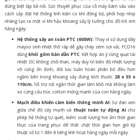
đứng biệt lập bề nổi. Sức thuyết phục của cỗ máy bám sâu vào
cách sắp đặt hệ thống linh kiện cơ khí đồng bộ, phối hợp nhịp
nhàng tạo ra một vi khí hậu khoang sấy lý tưởng cho đồ trẻ em
hằng ngày:
Hệ thống sấy an toàn PTC (600W):
Thay vì sử dụng dây
mayso sinh nhiệt thô ráp dễ gây cháy sém sợi vải, FCD16
dùng
khối gốm bán dẫn PTC
. Kết hợp ăn ý cùng quạt tải
nhiệt DC không chổi than, máy duy trì biên độ nhiệt lượng
vô cùng ổn định, đối lưu tuần hoàn phân bố đều hơn
ngầm bên trong khoang sấy đứng kích thước
28 x 55 x
110cm
, hỗ trợ rút ngắn thời gian làm khô mà không làm
xơ cứng cấu trúc cotton mỏng manh của con hằng ngày.
Mạch điều khiển cảm biến thông minh AI:
Sự đan xen
giữa chế độ sấy mạnh và
thuật toán tự động AI
cho
phép hệ thống tự quét, kiểm soát lượng hơi ẩm thời gian
thực của trang phục để thắt chặt thời gian hẹn giờ kỹ
thuật số từ 1 đến 8 tiếng linh hoạt hằng ngày mỗi ngày.