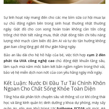
Sự linh hoạt này mang đến cho các mẹ bỉm sữa cơ hội mua lại
sự chủ động ngầm bên trong sinh hoạt thường nhật thường
ngày. Giặt đồ cho con xong hoàn toàn không cần tốn công
trông chờ thời tiết nắng mưa, thắt chặt dòng tiền chi tiêu năng
lượng nhờ mạch cảm biến độ ẩm AI và tự do tận hưởng không
gian ban công lộng gió để thư giãn hằng ngày.
Bảo an lâu dài cho hệ hô hấp của bé, việc tích hợp
cụm 2 đèn
phát tia UVA công nghệ cao
chủ động diệt khuẩn tầng sâu,
làm sạch mùi nấm mốc bám két bẩn ngầm ngầm trong thớ vải,
bảo vệ hệ miễn dịch non nớt của con yêu hằng ngày mỗi ngày.
Kết Luận: Nước Đi Đầu Tư Tài Chính Khôn
Ngoan Cho Chất Sống Khỏe Toàn Diện
Tổng hòa dải phân tích chuyên sâu về thông số cơ khí công thái
học và lăng kính quản trị dinh dưỡng y khoa dự phòng, máy sấy
quần áo gấp gọn khử trùng UV
Fujihome FCD16
với mức giá