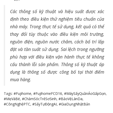
Các thông số kỹ thuật và hiệu suất được xác
định theo điều kiện thử nghiệm tiêu chuẩn của
nhà máy. Trong thực tế sử dụng, kết quả có thể
thay đổi tùy thuộc vào điều kiện môi trường,
nguồn điện, nguồn nước châm, cách bố trí lắp
đặt và tần suất sử dụng. Sai lệch trong ngưỡng
phù hợp với điều kiện vận hành thực tế không
cấu thành lỗi sản phẩm. Thông số kỹ thuật áp
dụng là thông số được công bố tại thời điểm
mua hàng.
Tags:
#Fujihome
,
#FujihomeFCD16
,
#MáySấyQuầnÁoGấpGọn
,
#MẹVàBé
,
#ChămSócTrẻSơSinh
,
#BảoVệLànDa
,
#CôngNghệPTC
,
#SấyTựĐộngAI
,
#GiaDụngNhậtBản