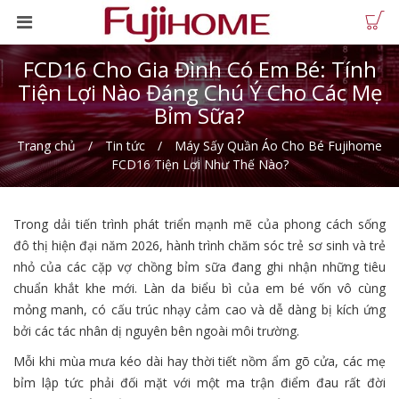
FCD16 Cho Gia Đình Có Em Bé: Tính
Tiện Lợi Nào Đáng Chú Ý Cho Các Mẹ
Bỉm Sữa?
Trang chủ
Tin tức
Máy Sấy Quần Áo Cho Bé Fujihome
FCD16 Tiện Lợi Như Thế Nào?
Trong dải tiến trình phát triển mạnh mẽ của phong cách sống
đô thị hiện đại năm 2026, hành trình chăm sóc trẻ sơ sinh và trẻ
nhỏ của các cặp vợ chồng bỉm sữa đang ghi nhận những tiêu
chuẩn khắt khe mới. Làn da biểu bì của em bé vốn vô cùng
mỏng manh, có cấu trúc nhạy cảm cao và dễ dàng bị kích ứng
bởi các tác nhân dị nguyên bên ngoài môi trường.
Mỗi khi mùa mưa kéo dài hay thời tiết nồm ẩm gõ cửa, các mẹ
bỉm lập tức phải đối mặt với một ma trận điểm đau rất đời