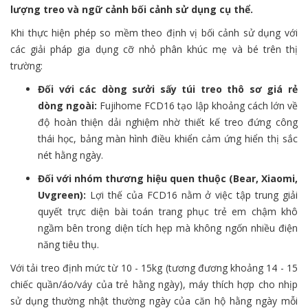
lượng treo và ngữ cảnh bối cảnh sử dụng cụ thể.
Khi thực hiện phép so mềm theo định vị bối cảnh sử dụng với
các giải pháp gia dụng cỡ nhỏ phân khúc mẹ và bé trên thị
trường:
Đối với các dòng sưởi sấy túi treo thô sơ giá rẻ
dòng ngoài:
Fujihome FCD16 tạo lập khoảng cách lớn về
độ hoàn thiện dải nghiệm nhờ thiết kế treo đứng công
thái học, bảng màn hình điều khiển cảm ứng hiển thị sắc
nét hằng ngày.
Đối với nhóm thương hiệu quen thuộc (Bear, Xiaomi,
Uvgreen):
Lợi thế của FCD16 nằm ở việc tập trung giải
quyết trực diện bài toán trang phục trẻ em chậm khô
ngầm bên trong diện tích hẹp mà không ngốn nhiều điện
năng tiêu thụ.
Với tải treo định mức từ 10 - 15kg (tương đương khoảng 14 - 15
chiếc quần/áo/váy của trẻ hằng ngày), máy thích hợp cho nhịp
sử dụng thường nhật thường ngày của căn hộ hằng ngày mỗi