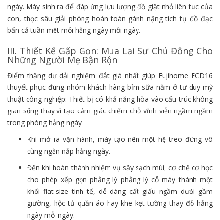
ngày. Máy sinh ra để đáp ứng lưu lượng đồ giặt nhỏ liên tục của
con, thọc sâu giải phóng hoàn toàn gánh nặng tích tụ đồ đạc
bẩn cả tuần mệt mỏi hằng ngày mỗi ngày.
III. Thiết Kế Gấp Gọn: Mua Lại Sự Chủ Động Cho
Những Người Mẹ Bận Rộn
Điểm thặng dư dải nghiệm đắt giá nhất giúp Fujihome FCD16
thuyết phục đúng nhóm khách hàng bỉm sữa nằm ở tư duy mỹ
thuật công nghiệp: Thiết bị có khả năng hòa vào cấu trúc không
gian sống thay vì tạo cảm giác chiếm chỗ vĩnh viễn ngầm ngầm
trong phòng hằng ngày.
Khi mở ra vận hành, máy tạo nên một hệ treo đứng vô
cùng ngăn nắp hằng ngày.
Đến khi hoàn thành nhiệm vụ sấy sạch mùi, cơ chế cơ học
cho phép xếp gọn phẳng lỳ phẳng lỳ cỗ máy thành một
khối flat-size tinh tế, dễ dàng cất giấu ngầm dưới gầm
giường, hộc tủ quần áo hay khe kẹt tường thay đồ hằng
ngày mỗi ngày.