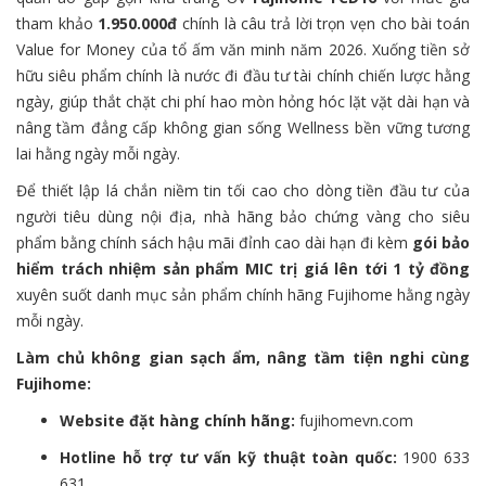
tham khảo
1.950.000đ
chính là câu trả lời trọn vẹn cho bài toán
Value for Money của tổ ấm văn minh năm 2026. Xuống tiền sở
hữu siêu phẩm chính là nước đi đầu tư tài chính chiến lược hằng
ngày, giúp thắt chặt chi phí hao mòn hỏng hóc lặt vặt dài hạn và
nâng tầm đẳng cấp không gian sống Wellness bền vững tương
lai hằng ngày mỗi ngày.
Để thiết lập lá chắn niềm tin tối cao cho dòng tiền đầu tư của
người tiêu dùng nội địa, nhà hãng bảo chứng vàng cho siêu
phẩm bằng chính sách hậu mãi đỉnh cao dài hạn đi kèm
gói bảo
hiểm trách nhiệm sản phẩm MIC trị giá lên tới 1 tỷ đồng
xuyên suốt danh mục sản phẩm chính hãng Fujihome hằng ngày
mỗi ngày.
Làm chủ không gian sạch ẩm, nâng tầm tiện nghi cùng
Fujihome:
Website đặt hàng chính hãng:
fujihomevn.com
Hotline hỗ trợ tư vấn kỹ thuật toàn quốc:
1900 633
631