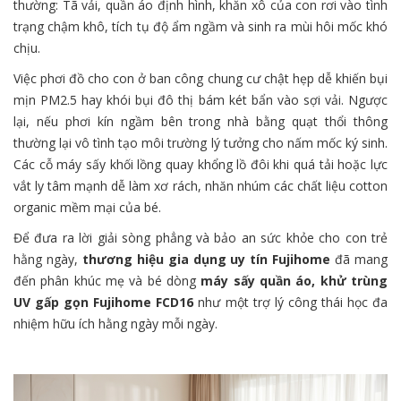
thường: Tã vải, quần áo định hình, khăn xô của con rơi vào tình
trạng chậm khô, tích tụ độ ẩm ngầm và sinh ra mùi hôi mốc khó
chịu.
Việc phơi đồ cho con ở ban công chung cư chật hẹp dễ khiến bụi
mịn PM2.5 hay khói bụi đô thị bám két bẩn vào sợi vải. Ngược
lại, nếu phơi kín ngầm bên trong nhà bằng quạt thổi thông
thường lại vô tình tạo môi trường lý tưởng cho nấm mốc ký sinh.
Các cỗ máy sấy khối lồng quay khổng lồ đôi khi quá tải hoặc lực
vắt ly tâm mạnh dễ làm xơ rách, nhăn nhúm các chất liệu cotton
organic mềm mại của bé.
Để đưa ra lời giải sòng phẳng và bảo an sức khỏe cho con trẻ
hằng ngày,
thương hiệu gia dụng uy tín Fujihome
đã mang
đến phân khúc mẹ và bé dòng
máy sấy quần áo, khử trùng
UV gấp gọn Fujihome FCD16
như một trợ lý công thái học đa
nhiệm hữu ích hằng ngày mỗi ngày.