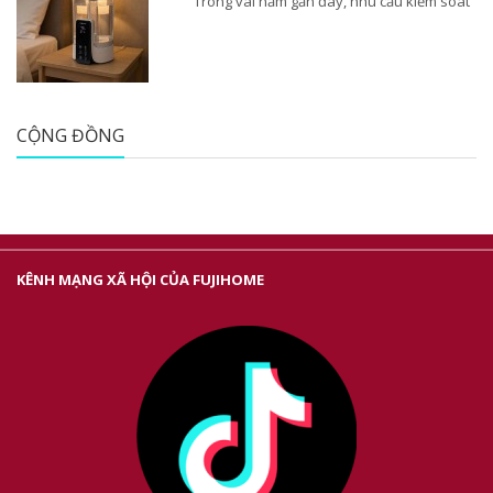
Trong vài năm gần đây, nhu cầu kiểm soát
CỘNG ĐỒNG
KÊNH MẠNG XÃ HỘI CỦA FUJIHOME