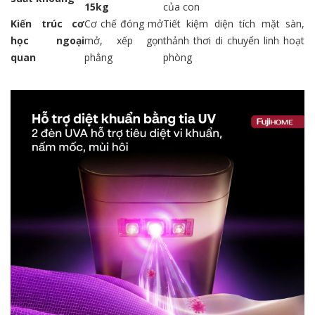
15kg
của con
Kiến trúc cơ
Cơ chế đóng mở
Tiết kiệm diện tích mặt sàn,
học ngoại
mở, xếp gọn
thảnh thơi di chuyển linh hoạt
quan
phẳng
phòng