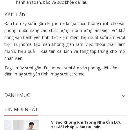
hành an toàn, bảo vệ sức khỏe dài lâu.
Kết luận
Đầu tư máy sưởi gốm Fujihome là lựa chọn thông minh cho văn
phòng muốn nâng cao chất lượng môi trường làm việc. Với khả
năng vận hành yên tĩnh, tiết kiệm điện, hiệu suất sưởi ấm vượt
trội, Fujihome tạo nên không gian làm việc thoải mái, lành
mạnh, hiệu quả – xua tan cái lạnh và tăng tập trung cho mọi
nhân viên.
Tags:
máy sưởi gốm Fujihome
,
sưởi ấm văn phòng
,
tiết kiệm
điện
,
máy sưởi yên tĩnh
,
máy sưởi ceramic.
DANH MỤC
TIN MỚI NHẤT
Vì Sao Không Khí Trong Nhà Cần Lưu
Ý? Giải Pháp Giảm Bụi Mịn