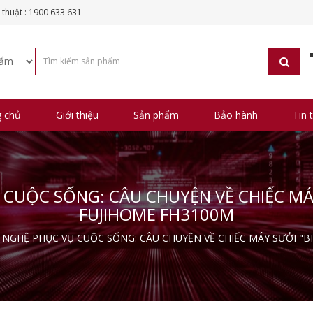
 thuật : 1900 633 631
g chủ
Giới thiệu
Sản phẩm
Bảo hành
Tin 
 CUỘC SỐNG: CÂU CHUYỆN VỀ CHIẾC MÁY
FUJIHOME FH3100M
 NGHỆ PHỤC VỤ CUỘC SỐNG: CÂU CHUYỆN VỀ CHIẾC MÁY SƯỞI "B