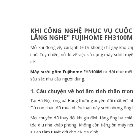
KHI CÔNG NGHỆ PHỤC VỤ CUỘC 
LẮNG NGHE" FUJIHOME FH3100M
Mỗi khi đông về, cái lạnh tê tái không chỉ gây khó ch
nhỏ. Tuy nhiên, nỗi lo về việc sử dụng máy sưởi truy
dè.
Máy sưởi gốm Fujihome FH3100M
ra đời như một 
sâu sắc nhu cầu người dùng.
1. Câu chuyện về hơi ấm tình thân tr
Tại Hà Nội, ông bà Hùng thường xuyên đối mặt với nh
Dù con cháu đã mua nhiều loại máy sưởi nhưng ông bà
Mọi chuyện đã thay đổi khi gia đình tặng ông bà chi
tỏa dịu nhẹ khắp phòng. Không còn tiếng ồn máy nén
sự an tâm tuyệt đối cho cả gia đình.