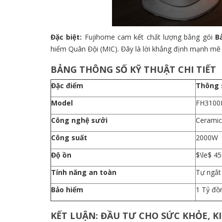
Đặc biệt:
Fujihome cam kết chất lượng bằng gói
B
hiểm Quân Đội (MIC). Đây là lời khẳng định mạnh mẽ 
BẢNG THÔNG SỐ KỸ THUẬT CHI TIẾT
Đặc điểm
Thông 
Model
FH310
Công nghệ sưởi
Ceramic
Công suất
2000W
Độ ồn
$\le$ 4
Tính năng an toàn
Tự ngắt 
Bảo hiểm
1 Tỷ đồ
KẾT LUẬN: ĐẦU TƯ CHO SỨC KHỎE, 