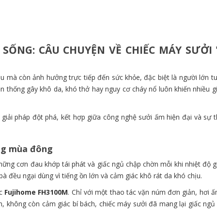
SỐNG: CÂU CHUYỆN VỀ CHIẾC MÁY SƯỞI 
ịu mà còn ảnh hưởng trực tiếp đến sức khỏe, đặc biệt là người lớn tu
ền thống gây khô da, khó thở hay nguy cơ cháy nổ luôn khiến nhiều g
giải pháp đột phá, kết hợp giữa công nghệ sưởi ấm hiện đại và sự t
ong mùa đông
ững cơn đau khớp tái phát và giấc ngủ chập chờn mỗi khi nhiệt độ g
 đều ngại dùng vì tiếng ồn lớn và cảm giác khô rát da khó chịu.
ếc
Fujihome FH3100M
. Chỉ với một thao tác vặn núm đơn giản, hơi ấ
, không còn cảm giác bí bách, chiếc máy sưởi đã mang lại giấc ngủ