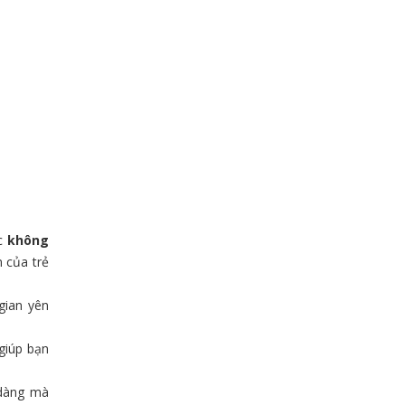
ic
không
m của trẻ
gian yên
giúp bạn
 dàng mà