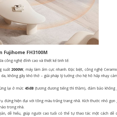
ốm Fujihome FH3100M
 công nghệ đỉnh cao và thiết kế tinh tế:
g suất
2000W
, máy làm ấm cực nhanh. Đặc biệt, công nghệ Ceram
ho da, không gây khó thở – giải pháp lý tưởng cho hệ hô hấp nhạy cả
ừng lại ở mức
45dB
(tương đương tiếng thì thầm), đảm bảo không 
rụ đứng hiện đại với tông màu trắng trang nhã. Kích thước nhỏ gọn 
 nào trong nhà.
n, dễ hiểu, giúp người cao tuổi có thể tự thao tác một cách dễ