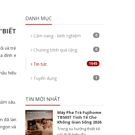
DANH MỤC
"BIẾT
0
Cẩm nang - kinh nghiệm
ổi và trẻ
0
Chương trình quà tặng
ia đình e
1645
Tin tức
hấu hiểu
1
Tuyển dụng
TIN MỚI NHẤT
iảm sâu.
Máy Pha Trà Fujihome
TB503T Tinh Tế Cho
m đã lan
Không Gian Sống 2026
 ngon và
Trong xu hướng thiết kế
nội thất hiện đại