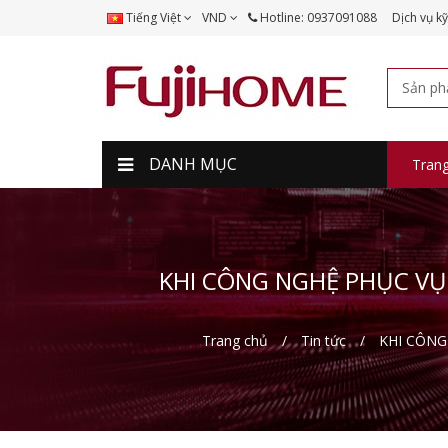
Tiếng Việt
VND
Hotline: 0937091088
Dịch vụ kỹ
DANH MỤC
Tran
KHI CÔNG NGHỆ PHỤC VỤ
Trang chủ
Tin tức
KHI CÔNG