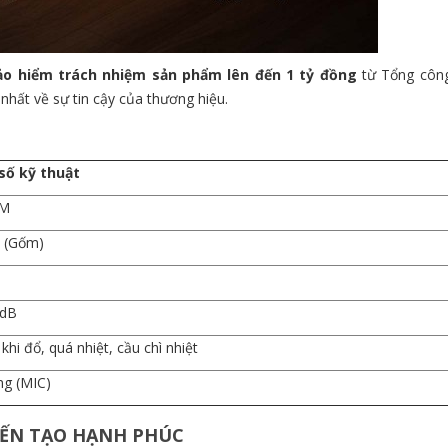
ảo hiểm trách nhiệm sản phẩm lên đến 1 tỷ đồng
từ Tổng côn
nhất về sự tin cậy của thương hiệu.
số kỹ thuật
0M
 (Gốm)
5dB
khi đổ, quá nhiệt, cầu chì nhiệt
ng (MIC)
KIẾN TẠO HẠNH PHÚC