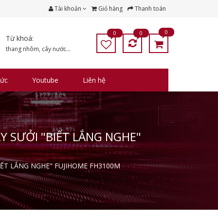
Tài khoản
Giỏ hàng
Thanh toán
0
0
0
Từ khoá:
thang nhôm
,
cây nước
...
tức
Youtube
Liên hệ
 SƯỞI "BIẾT LẮNG NGHE"
IẾT LẮNG NGHE" FUJIHOME FH3100M