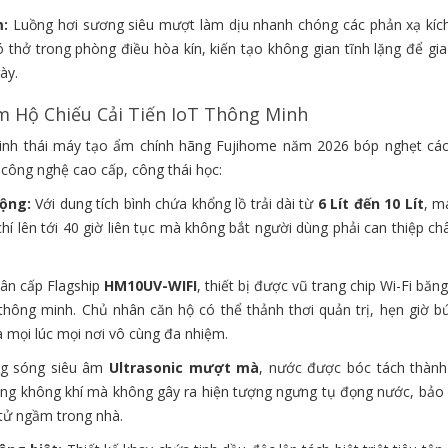
m:
Luồng hơi sương siêu mượt làm dịu nhanh chóng các phản xạ kíc
thở trong phòng điều hòa kín, kiến tạo không gian tĩnh lặng để gia
ày.
 Hộ Chiếu Cải Tiến IoT Thông Minh
inh thái máy tạo ẩm chính hãng Fujihome năm 2026 bóp nghẹt các
 công nghệ cao cấp, công thái học:
động:
Với dung tích bình chứa khổng lồ trải dài từ
6 Lít đến 10 Lít
, m
m chí lên tới 40 giờ liên tục mà không bắt người dùng phải can thiệp 
ân cấp Flagship
HM10UV-WIFI
, thiết bị được vũ trang chip Wi-Fi băn
thông minh. Chủ nhân căn hộ có thể thảnh thơi quản trị, hẹn giờ bứ
xa mọi lúc mọi nơi vô cùng đa nhiệm.
g sóng siêu âm
Ultrasonic mượt mà
, nước được bóc tách thành
ng không khí mà không gây ra hiện tượng ngưng tụ đọng nước, bảo 
 tử ngầm trong nhà.