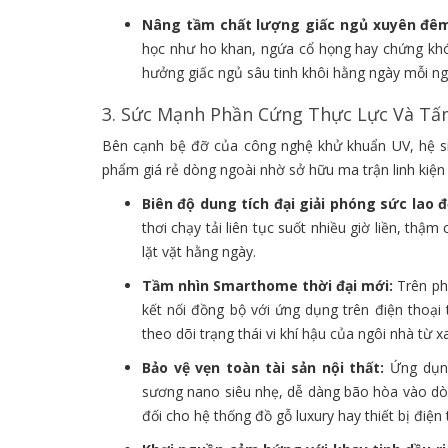
Nâng tầm chất lượng giấc ngủ xuyên đê
học như ho khan, ngứa cổ họng hay chứng khó 
hưởng giấc ngủ sâu tinh khôi hằng ngày mỗi ng
3. Sức Mạnh Phần Cứng Thực Lực Và Tấm
Bên cạnh bệ đỡ của công nghệ khử khuẩn UV, hệ s
phẩm giá rẻ dòng ngoài nhờ sở hữu ma trận linh kiện
Biên độ dung tích đại giải phóng sức lao 
thơi chạy tải liên tục suốt nhiều giờ liền, thậ
lặt vặt hằng ngày.
Tầm nhìn Smarthome thời đại mới:
Trên ph
kết nối đồng bộ với ứng dụng trên điện thoại 
theo dõi trạng thái vi khí hậu của ngôi nhà từ 
Bảo vệ vẹn toàn tài sản nội thất:
Ứng dụn
sương nano siêu nhẹ, dễ dàng bão hòa vào dò
đối cho hệ thống đồ gỗ luxury hay thiết bị điện