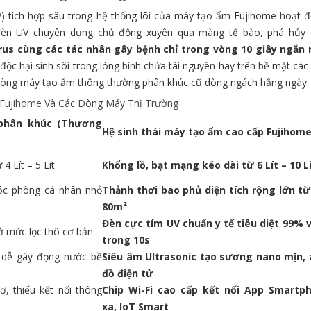
V) tích hợp sâu trong hệ thống lõi của máy tạo ẩm Fujihome hoạt 
ừ đèn UV chuyên dụng chủ động xuyên qua màng tế bào, phá hủy 
virus cùng các tác nhân gây bệnh chỉ trong vòng 10 giây ngắn 
t độc hại sinh sôi trong lòng bình chứa tài nguyên hay trên bề mặt các
 dòng máy tạo ẩm thông thường phân khúc cũ dòng ngách hằng ngày.
 Fujihome Và Các Dòng Máy Thị Trường
phân khúc (Thương
Hệ sinh thái máy tạo ẩm cao cấp Fujihom
4 Lít – 5 Lít
Khổng lồ, bạt mạng kéo dài từ 6 Lít – 10 L
óc phòng cá nhân nhỏ
Thảnh thơi bao phủ diện tích rộng lớn t
80m²
Đèn cực tím UV chuẩn y tế tiêu diệt 99% 
ở mức lọc thô cơ bản
trong 10s
 dễ gây đọng nước bề
Siêu âm Ultrasonic tạo sương nano mịn, 
đồ điện tử
ơ, thiếu kết nối thông
Chip Wi-Fi cao cấp kết nối App Smartp
xa, IoT Smart