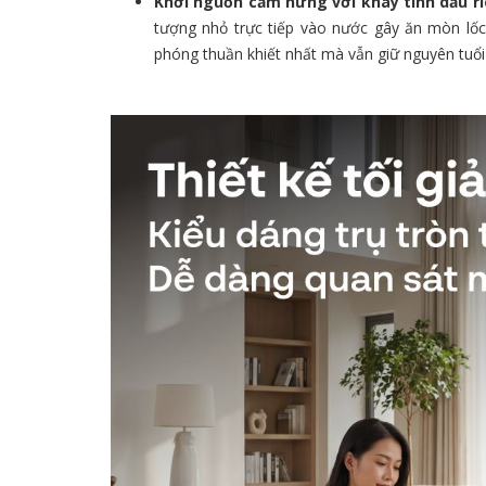
Khơi nguồn cảm hứng với khay tinh dầu ri
tượng nhỏ trực tiếp vào nước gây ăn mòn lố
phóng thuần khiết nhất mà vẫn giữ nguyên tuổi