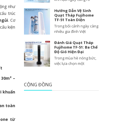
động như
Hướng Dẫn Vệ Sinh
cấu trúc
Quạt Tháp Fujihome
TF-51 Toàn Diện
ngủi
. Cơ
Trong bối cảnh ngày càng
 cấu kiện
nhiều gia đình Việt
Đánh Giá Quạt Tháp
Fujihome TF-51: Ba Chế
Độ Gió Hiện Đại
e
Trong mùa hè nóng bức,
việc lựa chọn một
ít
ừ 30m² –
CỘNG ĐỒNG
vi khuẩn
an toàn
hone từ