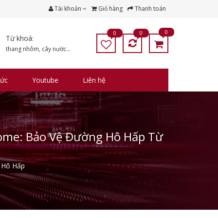
Tài khoản
Giỏ hàng
Thanh toán
0
0
0
Từ khoá:
thang nhôm
,
cây nước
...
tức
Youtube
Liên hệ
ome: Bảo Vệ Đường Hô Hấp Từ
 Hô Hấp