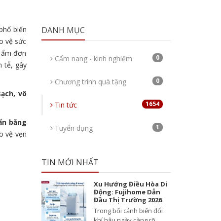
phổ biến
DANH MỤC
ảo vệ sức
ộ ẩm đơn
0
Cẩm nang - kinh nghiệm
h tễ, gây
0
Chương trình quà tặng
ạch, vô
1654
Tin tức
ẩn bằng
1
Tuyển dụng
o vệ vẹn
TIN MỚI NHẤT
Xu Hướng Điều Hòa Di
Động: Fujihome Dẫn
Đầu Thị Trường 2026
Trong bối cảnh biến đổi
khí hậu ngày càng rõ