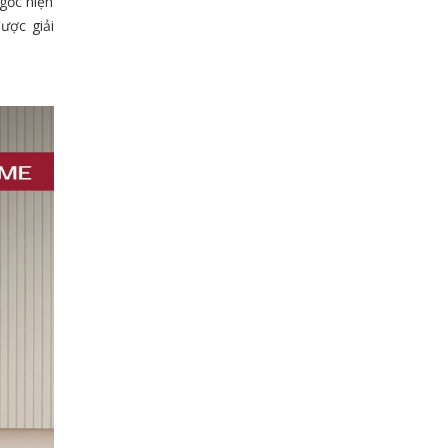
 gốc hiện
ược giải