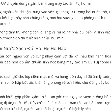
m UV chuyên dụng ngầm bên trong máy tạo ẩm Fujihome.
ngoài vốn chỉ tập trung vào việc gia tăng lưu lượng hơi nước thô, 
Sự kết hợp này bảo chứng rằng mọi hạt sương nano phóng thích ra k
sạch sẽ.
ng tâm trí, không còn lo lắng về rủi ro hít phải bụi bẩn, vi sinh vật
 trường đô thị xuất hiện nhiều bụi mịn.
ơi Nước Sạch Đối Với Hệ Hô Hấp
ủa con người vốn vô cùng nhạy cảm với dải khí hậu khô hanh hoặ
gian bão hòa độ ẩm chuẩn sinh học bằng máy tạo ẩm UV Fujihome 
c sạch giữ cho lớp niêm mạc mũi và họng luôn duy trì độ ẩm lý tưởn
g mao hô hấp bứt tốc khả năng phòng vệ tự nhiên, chủ động bẫy bụi
inh khiết góp phần giảm thiểu tận gốc các nguy cơ viêm đường hô h
 dị ứng thời tiết. Đây chính là lá chắn an toàn tối cao bảo bọc trọ
à như trẻ nhỏ, người cao tuổi hoặc người có bệnh lý nền.