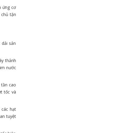
h ứng cơ
 chủ tận
 dải sản
áy thảnh
châm nước
g tần cao
t tốc và
 các hạt
an tuyệt