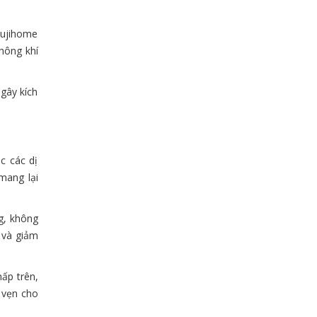
Fujihome
hông khí
 gây kích
c các dị
mang lại
g, không
 và giảm
ấp trên,
n vẹn cho