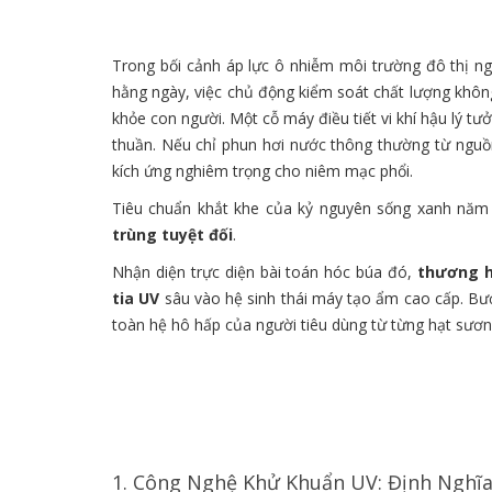
Trong bối cảnh áp lực ô nhiễm môi trường đô thị n
hằng ngày, việc chủ động kiểm soát chất lượng không 
khỏe con người. Một cỗ máy điều tiết vi khí hậu lý 
thuần. Nếu chỉ phun hơi nước thông thường từ nguồn 
kích ứng nghiêm trọng cho niêm mạc phổi.
Tiêu chuẩn khắt khe của kỷ nguyên sống xanh năm 
trùng tuyệt đối
.
Nhận diện trực diện bài toán hóc búa đó,
thương h
tia UV
sâu vào hệ sinh thái máy tạo ẩm cao cấp. Bướ
toàn hệ hô hấp của người tiêu dùng từ từng hạt sươn
1. Công Nghệ Khử Khuẩn UV: Định Nghĩ