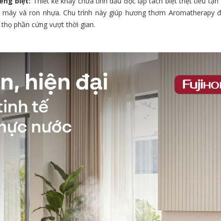
êng biệt:
Thiết kế khay chứa tinh dầu độc lập tách biệt triệt tiêu tận
c máy và ron nhựa. Chu trình này giúp hương thơm Aromatherapy đ
 thọ phần cứng vượt thời gian.