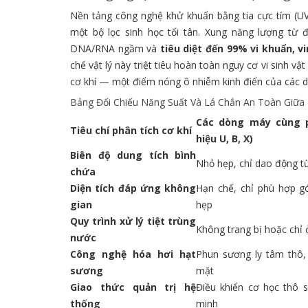
Nền tảng công nghệ khử khuẩn bằng tia cực tím (U
một bộ lọc sinh học tối tân. Xung năng lượng t
DNA/RNA ngầm và
tiêu diệt đến 99% vi khuẩn, 
chế vật lý này triệt tiêu hoàn toàn nguy cơ vi sinh vậ
cơ khí — một điểm nóng ô nhiễm kinh điển của các
Bảng Đối Chiếu Năng Suất Và Lá Chắn An Toàn Giữa
Các dòng máy cùng 
Tiêu chí phân tích cơ khí
hiệu U, B, X)
Biên độ dung tích bình
Nhỏ hẹp, chỉ dao động từ 
chứa
Diện tích đáp ứng không
Hạn chế, chỉ phù hợp g
gian
hẹp
Quy trình xử lý tiệt trùng
Không trang bị hoặc chỉ 
nước
Công nghệ hóa hơi hạt
Phun sương ly tâm thô,
sương
mặt
Giao thức quản trị hệ
Điều khiển cơ học thô s
thống
minh