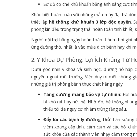
Sơ đồ cơ chế khử khuẩn bằng ánh sáng cực tí
Khác biệt hoàn toàn với những mẫu máy đại trà dòng 
thiết lập
hệ thống khử khuẩn 3 lớp độc quyền
. 
phòng kín đều trong trạng thái hoàn toàn tinh khiết, 
Người nội trợ hằng ngày hoàn toàn thảnh thơi giải phó
ứng đường thở, nhất là vào mùa dịch bệnh hay khi môi
2. Y Khoa Dự Phòng: Lợi Ích Khủng Từ H
Dưới góc nhìn y khoa và sinh học, đường hô hấp c
nguyên ngoài môi trường. Việc duy trì một không 
những giá trị phòng bệnh thực chất hằng ngày:
Tăng cường màng bảo vệ tự nhiên:
Hơi nướ
bị khô rát hay nứt nẻ. Nhờ đó, hệ thống nhun
thiểu tối đa nguy cơ nhiễm trùng tầng sâu.
Đẩy lùi các bệnh lý đường thở:
Làn sương t
viêm xoang cấp tính, cảm cúm và các hội chứng
sức khỏe của các thành viên nhạy cảm trong nh