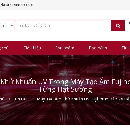
 thuật : 1900 633 631
g chủ
Giới thiệu
Sản phẩm
Bảo hành
Tin 
ệ Khử Khuẩn UV Trong Máy Tạo Ẩm Fujih
Từng Hạt Sương
chủ
Tin tức
Máy Tạo Ẩm Khử Khuẩn UV Fujihome Bảo Vệ Hệ