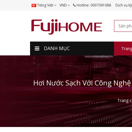
Tiếng Việt
VND
Hotline: 0937091088
Dịch vụ kỹ
DANH MỤC
Tran
Hơi Nước Sạch Với Công Ngh
Trang 