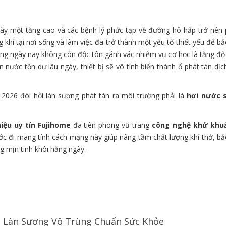
gày một tăng cao và các bệnh lý phức tạp về đường hô hấp trở nên 
khí tại nơi sống và làm việc đã trở thành một yếu tố thiết yếu để b
tưởng ngày nay không còn độc tôn gánh vác nhiệm vụ cơ học là tăng đ
nước tồn dư lâu ngày, thiết bị sẽ vô tình biến thành ổ phát tán dịc
2026 đòi hỏi làn sương phát tán ra môi trường phải là
hơi nước s
iệu uy tín Fujihome
đã tiên phong vũ trang
công nghệ khử khu
c đi mang tính cách mạng này giúp nâng tầm chất lượng khí thở, bả
g mịn tinh khôi hằng ngày.
a Làn Sương Vô Trùng Chuẩn Sức Khỏe