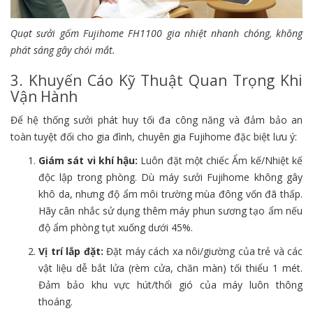
Quạt sưởi gốm Fujihome FH1100 gia nhiệt nhanh chóng, không
phát sáng gây chói mắt.
3. Khuyến Cáo Kỹ Thuật Quan Trọng Khi
Vận Hành
Để hệ thống sưởi phát huy tối đa công năng và đảm bảo an
toàn tuyệt đối cho gia đình, chuyên gia Fujihome đặc biệt lưu ý:
Giám sát vi khí hậu:
Luôn đặt một chiếc Ẩm kế/Nhiệt kế
độc lập trong phòng. Dù máy sưởi Fujihome không gây
khô da, nhưng độ ẩm môi trường mùa đông vốn đã thấp.
Hãy cân nhắc sử dụng thêm máy phun sương tạo ẩm nếu
độ ẩm phòng tụt xuống dưới 45%.
Vị trí lắp đặt:
Đặt máy cách xa nôi/giường của trẻ và các
vật liệu dễ bắt lửa (rèm cửa, chăn màn) tối thiểu 1 mét.
Đảm bảo khu vực hút/thổi gió của máy luôn thông
thoáng.