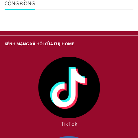
CỘNG ĐỒNG
KÊNH MẠNG XÃ HỘI CỦA FUJIHOME
TikTok