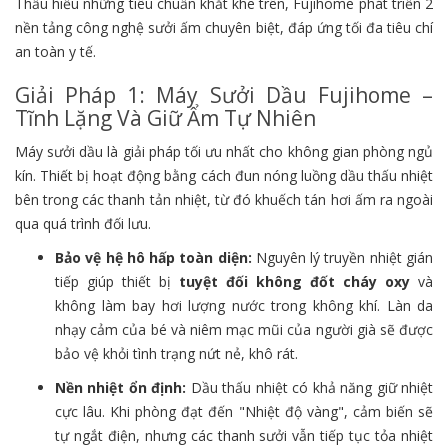
Thấu hiểu những tiêu chuẩn khắt khe trên, Fujihome phát triển 2
nền tảng công nghệ sưởi ấm chuyên biệt, đáp ứng tối đa tiêu chí
an toàn y tế.
Giải Pháp 1: Máy Sưởi Dầu Fujihome –
Tĩnh Lặng Và Giữ Ẩm Tự Nhiên
Máy sưởi dầu là giải pháp tối ưu nhất cho không gian phòng ngủ
kín. Thiết bị hoạt động bằng cách đun nóng luồng dầu thấu nhiệt
bên trong các thanh tản nhiệt, từ đó khuếch tán hơi ấm ra ngoài
qua quá trình đối lưu.
Bảo vệ hệ hô hấp toàn diện:
Nguyên lý truyền nhiệt gián
tiếp giúp thiết bị
tuyệt đối không đốt cháy oxy
và
không làm bay hơi lượng nước trong không khí. Làn da
nhạy cảm của bé và niêm mạc mũi của người già sẽ được
bảo vệ khỏi tình trạng nứt nẻ, khô rát.
Nền nhiệt ổn định:
Dầu thấu nhiệt có khả năng giữ nhiệt
cực lâu. Khi phòng đạt đến "Nhiệt độ vàng", cảm biến sẽ
tự ngắt điện, nhưng các thanh sưởi vẫn tiếp tục tỏa nhiệt