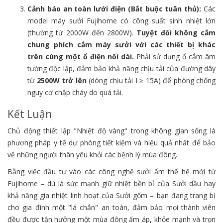
Cảnh báo an toàn lưới điện (Bắt buộc tuân thủ):
Các
model máy sưởi Fujihome có công suất sinh nhiệt lớn
(thường từ 2000W đến 2800W).
Tuyệt đối không cắm
chung phích cắm máy sưởi với các thiết bị khác
trên cùng một ổ điện nối dài.
Phải sử dụng ổ cắm âm
tường độc lập, đảm bảo khả năng chịu tải của đường dây
từ
2500W trở lên
(dòng chịu tải I ≥ 15A) để phòng chống
nguy cơ chập cháy do quá tải.
Kết Luận
Chủ động thiết lập "Nhiệt độ vàng" trong không gian sống là
phương pháp y tế dự phòng tiết kiệm và hiệu quả nhất để bảo
vệ những người thân yêu khỏi các bệnh lý mùa đông.
Bằng việc đầu tư vào các công nghệ sưởi ấm thế hệ mới từ
Fujihome – dù là sức mạnh giữ nhiệt bền bỉ của Sưởi dầu hay
khả năng gia nhiệt linh hoạt của Sưởi gốm – bạn đang trang bị
cho gia đình một "lá chắn" an toàn, đảm bảo mọi thành viên
đều được tận hưởng một mùa đông ấm áp, khỏe mạnh và trọn