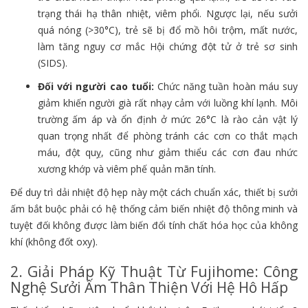
trạng thái hạ thân nhiệt, viêm phổi. Ngược lại, nếu sưởi
quá nóng (>30°C), trẻ sẽ bị đổ mồ hôi trộm, mất nước,
làm tăng nguy cơ mắc Hội chứng đột tử ở trẻ sơ sinh
(SIDS).
Đối với người cao tuổi:
Chức năng tuần hoàn máu suy
giảm khiến người già rất nhạy cảm với luồng khí lạnh. Môi
trường ấm áp và ổn định ở mức 26°C là rào cản vật lý
quan trọng nhất để phòng tránh các cơn co thắt mạch
máu, đột quỵ, cũng như giảm thiểu các cơn đau nhức
xương khớp và viêm phế quản mãn tính.
Để duy trì dải nhiệt độ hẹp này một cách chuẩn xác, thiết bị sưởi
ấm bắt buộc phải có hệ thống cảm biến nhiệt độ thông minh và
tuyệt đối không được làm biến đổi tính chất hóa học của không
khí (không đốt oxy).
2. Giải Pháp Kỹ Thuật Từ Fujihome: Công
Nghệ Sưởi Ấm Thân Thiện Với Hệ Hô Hấp