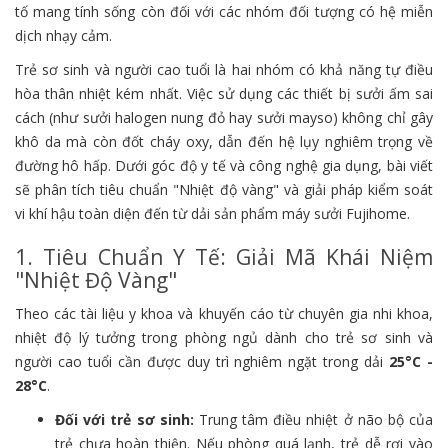
tố mang tính sống còn đối với các nhóm đối tượng có hệ miễn
dịch nhạy cảm.
Trẻ sơ sinh và người cao tuổi là hai nhóm có khả năng tự điều
hòa thân nhiệt kém nhất. Việc sử dụng các thiết bị sưởi ấm sai
cách (như sưởi halogen nung đỏ hay sưởi mayso) không chỉ gây
khô da mà còn đốt cháy oxy, dẫn đến hệ lụy nghiêm trọng về
đường hô hấp. Dưới góc độ y tế và công nghệ gia dụng, bài viết
sẽ phân tích tiêu chuẩn "Nhiệt độ vàng" và giải pháp kiểm soát
vi khí hậu toàn diện đến từ dải sản phẩm máy sưởi Fujihome.
1. Tiêu Chuẩn Y Tế: Giải Mã Khái Niệm
"Nhiệt Độ Vàng"
Theo các tài liệu y khoa và khuyến cáo từ chuyên gia nhi khoa,
nhiệt độ lý tưởng trong phòng ngủ dành cho trẻ sơ sinh và
người cao tuổi cần được duy trì nghiêm ngặt trong dải
25°C -
28°C
.
Đối với trẻ sơ sinh:
Trung tâm điều nhiệt ở não bộ của
trẻ chưa hoàn thiện. Nếu phòng quá lạnh, trẻ dễ rơi vào