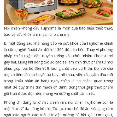
Nồi chiên không dầu Fujihome là món quà báo hiếu thiết thực,
bảo vệ sức khỏe tim mạch cho cha mẹ.
Bí mật đằng sau khả năng bảo vệ sức khỏe của Fujihome chính
là công nghệ Rapid Air đối lưu 360 độ tiên tiến. Thay vì phương
pháp chiên ngập dầu truyền thống vốn chứa nhiều Cholesterol
gây hại, luồng khí nóng tốc độ cao sẽ làm chín thực phẩm từ mọi
phía, giúp loại bỏ đến 80% lượng chất béo dư thừa. Đối với cha
mẹ có tiền sử cao huyết áp hay mỡ máu, việc cắt giảm dầu mỡ
trong khẩu phần ăn hàng ngày chính là "lá chắn" quan trọng
nhất để duy trì hệ tim mạch ổn định, đồng thời giúp thực phẩm
giữ trọn được độ mềm mọng và dưỡng chất cần thiết.
Không chỉ dừng lại ở việc chiên rán, nồi chiên Fujihome còn là
một "trợ lý" đa năng hỗ trợ đắc lực cho chế độ ăn kiêng nghiêm
ngặt của người cao tuổi. Từ việc nướng cá hồi giàu Omega-3,