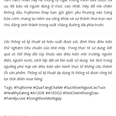
ưu để bảo vệ người dùng ở mức cao nhất. Hãy để nồi chiên
không dầu Fujihome thay bạn gửi gắm yêu thương vào từng
bữa cơm, mang lại niềm vui sống khỏe và sự thảnh thơi trọn vẹn
cho đấng sinh thành trong suốt chặng đường dài phía trước.
Các thông số kỹ thuật và hiệu suất được xác định theo điều kiện
thử nghiệm tiêu chuẩn của nhà máy. Trong thực tế sử dụng, kết
quả có thể thay đổi tùy thuộc vào điều kiện môi trường, nguồn
điện, nguồn nước, cách lắp đặt và tần suất sử dụng. Sai lệch trong
ngưỡng phù hợp với điều kiện vận hành thực tế không cấu thành
lỗi sản phẩm. Thông số kỹ thuật áp dụng là thông số được công bố
tại thời điểm mua hàng.
Tags:
#Fujihome #QuaTangChaMe #SucKhoeNguoiCaoTuoi
#HealthyEating #A12DB #A10DG2 #NoiChienKhongDau
#FamilyLove #SongKhoeMoiNgay.