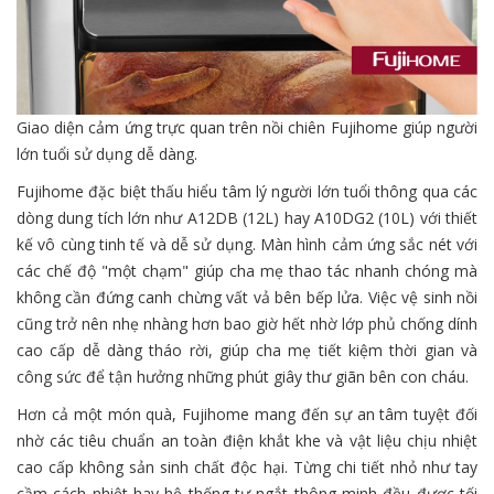
Giao diện cảm ứng trực quan trên nồi chiên Fujihome giúp người
lớn tuổi sử dụng dễ dàng.
Fujihome đặc biệt thấu hiểu tâm lý người lớn tuổi thông qua các
dòng dung tích lớn như A12DB (12L) hay A10DG2 (10L) với thiết
kế vô cùng tinh tế và dễ sử dụng. Màn hình cảm ứng sắc nét với
các chế độ "một chạm" giúp cha mẹ thao tác nhanh chóng mà
không cần đứng canh chừng vất vả bên bếp lửa. Việc vệ sinh nồi
cũng trở nên nhẹ nhàng hơn bao giờ hết nhờ lớp phủ chống dính
cao cấp dễ dàng tháo rời, giúp cha mẹ tiết kiệm thời gian và
công sức để tận hưởng những phút giây thư giãn bên con cháu.
Hơn cả một món quà, Fujihome mang đến sự an tâm tuyệt đối
nhờ các tiêu chuẩn an toàn điện khắt khe và vật liệu chịu nhiệt
cao cấp không sản sinh chất độc hại. Từng chi tiết nhỏ như tay
cầm cách nhiệt hay hệ thống tự ngắt thông minh đều được tối