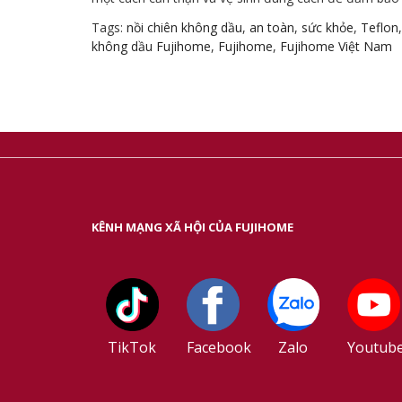
Tags:
nồi chiên không dầu
,
an toàn
,
sức khỏe
,
Teflon
không dầu Fujihome
,
Fujihome
,
Fujihome Việt Nam
KÊNH MẠNG XÃ HỘI CỦA FUJIHOME
TikTok
Facebook
Zalo
Youtub