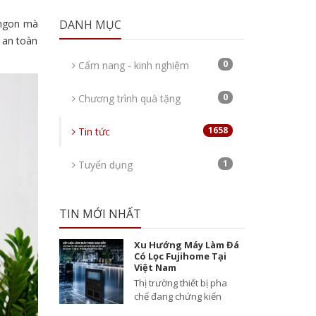
 ngon mà
DANH MỤC
 an toàn
0
Cẩm nang - kinh nghiệm
0
Chương trình quà tặng
1658
Tin tức
1
Tuyển dụng
TIN MỚI NHẤT
Xu Hướng Máy Làm Đá
Có Lọc Fujihome Tại
Việt Nam
Thị trường thiết bị pha
chế đang chứng kiến