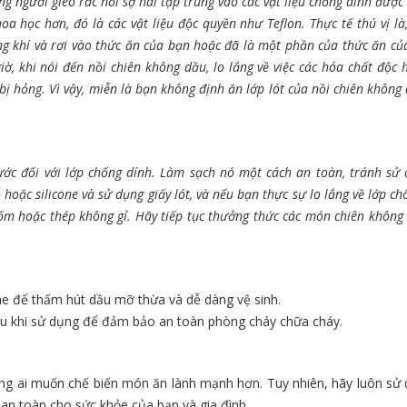
ng người gieo rắc nỗi sợ hãi tập trung vào các vật liệu chống dính được
oa học hơn, đó là các vật liệu độc quyền như Teflon. Thực tế thú vị là
ng khí và rơi vào thức ăn của bạn hoặc đã là một phần của thức ăn củ
, khi nói đến nồi chiên không dầu, lo lắng về việc các hóa chất độc
 bị hỏng. Vì vậy, miễn là bạn không định ăn lớp lót của nồi chiên không
xước đối với lớp chống dính. Làm sạch nó một cách an toàn, tránh sử
oặc silicone và sử dụng giấy lót, và nếu bạn thực sự lo lắng về lớp ch
ốm hoặc thép không gỉ. Hãy tiếp tục thưởng thức các món chiên không
cone để thấm hút dầu mỡ thừa và dễ dàng vệ sinh.
au khi sử dụng để đảm bảo an toàn phòng cháy chữa cháy.
ng ai muốn chế biến món ăn lành mạnh hơn. Tuy nhiên, hãy luôn sử 
an toàn cho sức khỏe của bạn và gia đình.