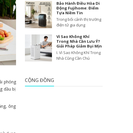
Bảo Hành Điều Hòa Di
Động Fujihome: Điểm
Tựa Niềm Tin
Trong bối cảnh thị trường
điện tử gia dụng
Vì Sao Không Khí
Trong Nhà Cần Lưu Ý?
Giải Pháp Giảm Bụi Mịn
I. Vì Sao Không Khí Trong
Nhà Cũng Cần Chú
CỘNG ĐỒNG
iải phóng
g dầu bị
ỏng, ông