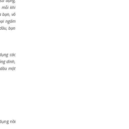
 sử dụng,
, mỗi khi
a bạn, vô
 hại ngấm
 dầu, bạn
 dụng các
ống dính,
 dầu một
dụng nồi