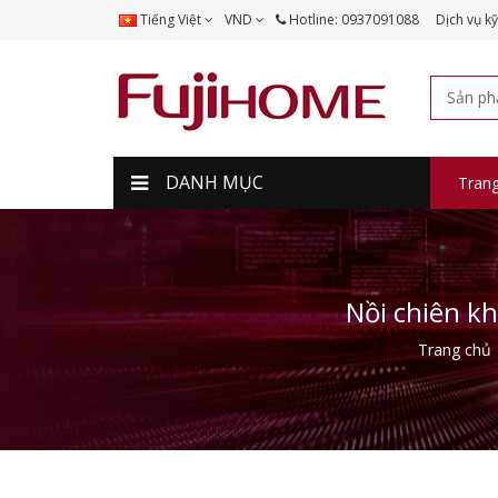
Tiếng Việt
VND
Hotline: 0937091088
Dịch vụ kỹ
DANH MỤC
Tran
Nồi chiên k
Trang chủ