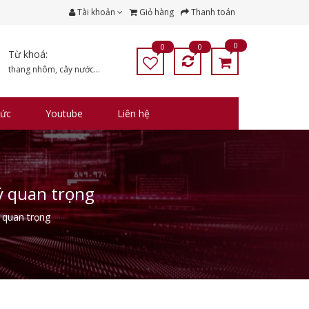
Tài khoản
Giỏ hàng
Thanh toán
0
0
0
Từ khoá:
thang nhôm
,
cây nước
...
tức
Youtube
Liên hệ
ý quan trọng
 quan trọng