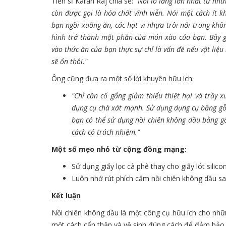
Tiến sĩ Karan Raj chia sẻ:
"Nỗi lo lắng lớn nhất từ nhữ
còn được gọi là hóa chất vĩnh viễn. Nói một cách ít kh
bạn ngồi xuống ăn, các hạt vi nhựa trôi nổi trong khô
hình trở thành một phần của món xào của bạn. Bây giờ
vào thức ăn của bạn thực sự chỉ là vấn đề nếu vật liệu
sẽ ổn thôi."
Ông cũng đưa ra một số lời khuyên hữu ích:
"Chỉ cần cố gắng giảm thiểu thiệt hại và trầy 
dụng cụ chà xát mạnh. Sử dụng dụng cụ bằng gỗ h
bạn có thể sử dụng nồi chiên không dầu bằng g
cách có trách nhiệm."
Một số mẹo nhỏ từ cộng đồng mạng:
Sử dụng giấy lọc cà phê thay cho giấy lót sili
Luôn nhớ rút phích cắm nồi chiên không dầu s
Kết luận
Nồi chiên không dầu là một công cụ hữu ích cho nhữ
một cách cẩn thận và vệ sinh đúng cách để đảm bảo 