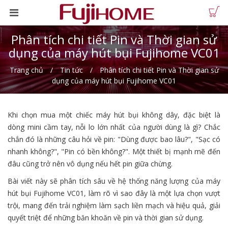
Phân tích chi tiết Pin và Thời gian sử
dụng của máy hút bụi Fujihome VC01
Trang chủ
Tin tức
Phân tích chi tiết Pin và Thời gian sử
dụng của máy hút bụi Fujihome VC01
Khi chọn mua một chiếc máy hút bụi không dây, đặc biệt là
dòng mini cầm tay, nỗi lo lớn nhất của người dùng là gì? Chắc
chắn đó là những câu hỏi về pin: "Dùng được bao lâu?", "Sạc có
nhanh không?", "Pin có bền không?". Một thiết bị mạnh mẽ đến
đâu cũng trở nên vô dụng nếu hết pin giữa chừng.
Bài viết này sẽ phân tích sâu về hệ thống năng lượng của máy
hút bụi Fujihome VC01, làm rõ vì sao đây là một lựa chọn vượt
trội, mang đến trải nghiệm làm sạch liền mạch và hiệu quả, giải
quyết triệt để những băn khoăn về pin và thời gian sử dụng.