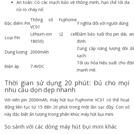
An toàn: Có các mạch bảo vệ thông minh, hạn chế tối đa
rủi ro cháy nổ.
Thông số Fujihome
Đặc điểm Pin
Ý nghĩa đối với người dùng
VC01
Lithium-ion (2 cell
Đảm bảo tuổi thọ pin dài, an
Loại Pin
18650)
định.
Cung cấp năng lượng dồi d
Dung lượng
2000mAh
sạch.
Tối ưu hóa hiệu suất cho độn
Điện áp
7.4VDC
mạnh mẽ.
Thời gian sử dụng 20 phút: Đủ cho mọi
nhu cầu dọn dẹp nhanh
Với viên pin 2000mAh, máy hút bụi Fujihome VC01 có thể hoạt
động liên tục từ 15 đến 20 phút trong một lần sạc đầy. Con số
này đặc biệt ấn tượng trong phân khúc máy hút bụi mini.
So sánh với các dòng máy hút bụi mini khác