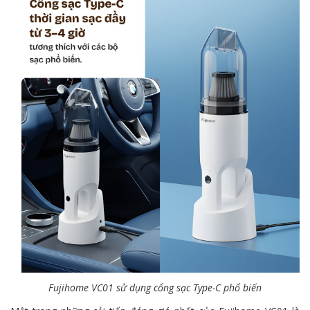
Fujihome VC01 sử dụng cổng sạc Type-C phổ biến