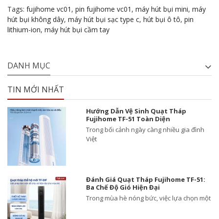
Tags:
fujihome vc01
,
pin fujihome vc01
,
máy hút bụi mini
,
máy
hút bụi không dây
,
máy hút bụi sạc type c
,
hút bụi ô tô
,
pin
lithium-ion
,
máy hút bụi cầm tay
DANH MỤC
TIN MỚI NHẤT
Hướng Dẫn Vệ Sinh Quạt Tháp
Fujihome TF-51 Toàn Diện
Trong bối cảnh ngày càng nhiều gia đình
Việt
Đánh Giá Quạt Tháp Fujihome TF-51:
Ba Chế Độ Gió Hiện Đại
Trong mùa hè nóng bức, việc lựa chọn một