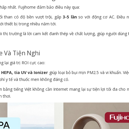
thấp nhất. Fujihome đảm bảo điều này qua:
 than có độ bền vượt trội, gấp
3-5 lần
so với động cơ AC. Điều 
i thiết bị trong nhiều năm tới.
thị trường là lời cam kết đanh thép về chất lượng, giúp người dùng 
e Và Tiện Nghi
 lại giá trị ROI cực cao:
c
HEPA, tia UV và Ionizer
giúp loại bỏ bụi mịn PM2.5 và vi khuẩn. Vi
 phí y tế và thuốc men không đáng có.
 bằng tiếng Việt không cần Internet mang lại sự tiện lợi tối đa cho 
h thơi.