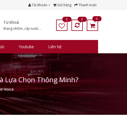
Tài khoản
Giỏ hàng
Thanh toán
0
0
0
Từ khoá:
thang nhôm
,
cây nước
...
tức
Youtube
Liên hệ
 Là Lựa Chọn Thông Minh?
e Voice