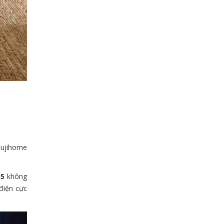
Fujihome
15
không
điện cực