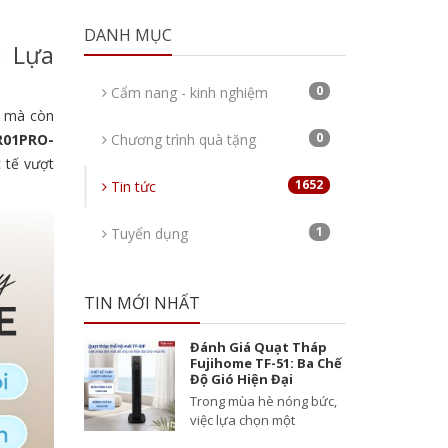
DANH MỤC
à Lựa
0
Cẩm nang - kinh nghiệm
án mà còn
0
R01PRO-
Chương trình quà tặng
 tế vượt
1652
Tin tức
1
Tuyển dụng
TIN MỚI NHẤT
Đánh Giá Quạt Tháp
Fujihome TF-51: Ba Chế
Độ Gió Hiện Đại
Trong mùa hè nóng bức,
việc lựa chọn một