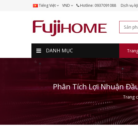
Tiếng Việt
VND
Hotline: 0937091088
Dịch vụ kỹ
DANH MỤC
Tran
Phân Tích Lợi Nhuận Đầu
Trang 