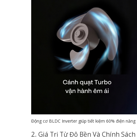
Động cơ BLDC Inverter giúp tiết kiệm 60% điện năng 
2. Giá Trị Từ Độ Bền Và Chính Sác