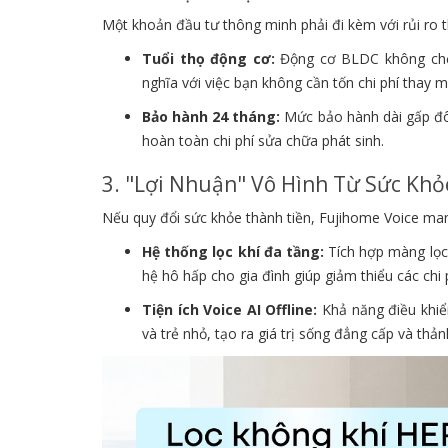
Một khoản đầu tư thông minh phải đi kèm với rủi ro 
Tuổi thọ động cơ:
Động cơ BLDC không chổi
nghĩa với việc bạn không cần tốn chi phí thay mớ
Bảo hành 24 tháng:
Mức bảo hành dài gấp đôi 
hoàn toàn chi phí sửa chữa phát sinh.
3. "Lợi Nhuận" Vô Hình Từ Sức Khỏ
Nếu quy đổi sức khỏe thành tiền, Fujihome Voice mang
Hệ thống lọc khí đa tầng:
Tích hợp màng lọ
hệ hô hấp cho gia đình giúp giảm thiểu các chi
Tiện ích Voice AI Offline:
Khả năng điều khiển
và trẻ nhỏ, tạo ra giá trị sống đẳng cấp và thản