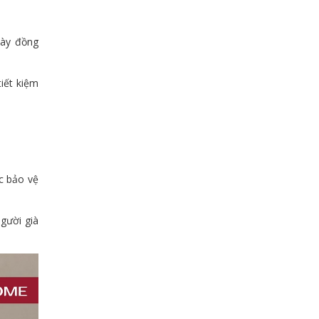
này đồng
tiết kiệm
ệc bảo vệ
người già