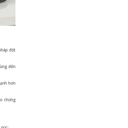
pháp đột
dùng đến
mạnh hơn
ảo chứng
 núc: