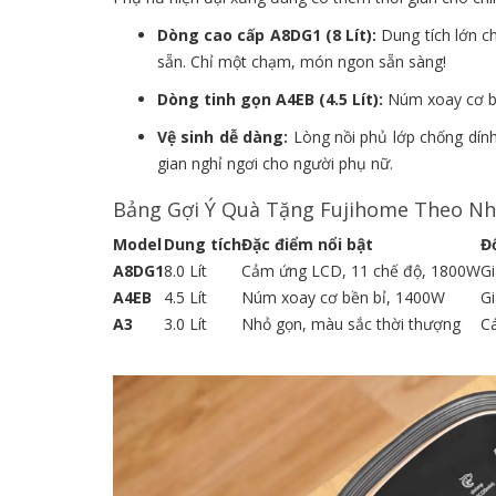
Dòng cao cấp A8DG1 (8 Lít):
Dung tích lớn ch
sẵn. Chỉ một chạm, món ngon sẵn sàng!
Dòng tinh gọn A4EB (4.5 Lít):
Núm xoay cơ bền
Vệ sinh dễ dàng:
Lòng nồi phủ lớp chống dính 
gian nghỉ ngơi cho người phụ nữ.
Bảng Gợi Ý Quà Tặng Fujihome Theo Nh
Model
Dung tích
Đặc điểm nổi bật
Đ
A8DG1
8.0 Lít
Cảm ứng LCD, 11 chế độ, 1800W
Gi
A4EB
4.5 Lít
Núm xoay cơ bền bỉ, 1400W
Gi
A3
3.0 Lít
Nhỏ gọn, màu sắc thời thượng
Cá