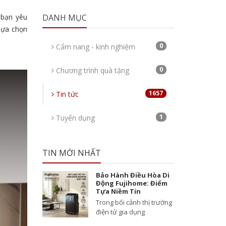
 bạn yêu
DANH MỤC
lựa chọn
0
Cẩm nang - kinh nghiệm
0
Chương trình quà tặng
1657
Tin tức
1
Tuyển dụng
TIN MỚI NHẤT
Bảo Hành Điều Hòa Di
Động Fujihome: Điểm
Tựa Niềm Tin
Trong bối cảnh thị trường
điện tử gia dụng