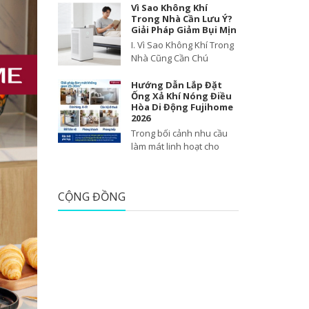
Vì Sao Không Khí
Trong Nhà Cần Lưu Ý?
Giải Pháp Giảm Bụi Mịn
I. Vì Sao Không Khí Trong
Nhà Cũng Cần Chú
Hướng Dẫn Lắp Đặt
Ống Xả Khí Nóng Điều
Hòa Di Động Fujihome
2026
Trong bối cảnh nhu cầu
làm mát linh hoạt cho
CỘNG ĐỒNG