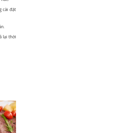
 cài đặt
ản.
 lại thời