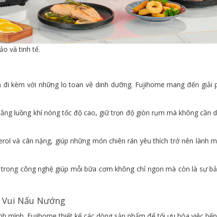
o và tinh tế.
n đi kèm với những lo toan về dinh dưỡng. Fujihome mang đến giải 
ng luồng khí nóng tốc độ cao, giữ trọn độ giòn rụm mà không cần 
erol và cân nặng, giúp những món chiên rán yêu thích trở nên lành 
c trong công nghệ giúp mỗi bữa cơm không chỉ ngon mà còn là sự b
m Vui Nấu Nướng
nh mình. Fujihome thiết kế các dòng sản phẩm để tối ưu hóa việc bếp