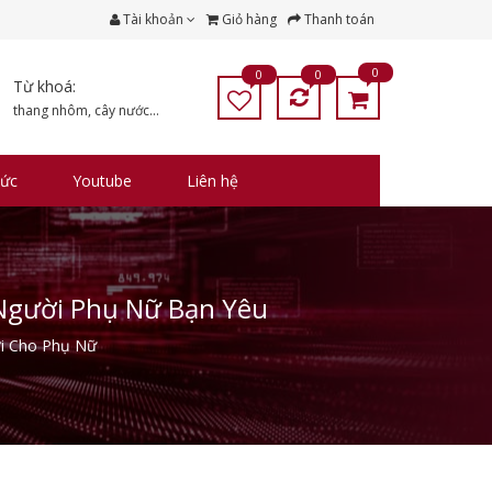
Tài khoản
Giỏ hàng
Thanh toán
0
0
0
Từ khoá:
thang nhôm
,
cây nước
...
tức
Youtube
Liên hệ
 Người Phụ Nữ Bạn Yêu
ơi Cho Phụ Nữ