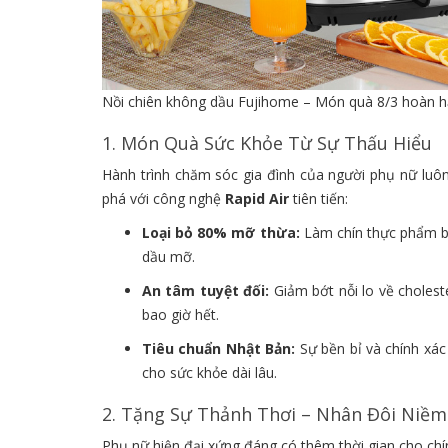
Nồi chiên không dầu Fujihome – Món quà 8/3 hoàn hả
1. Món Quà Sức Khỏe Từ Sự Thấu Hiểu
Hành trình chăm sóc gia đình của người phụ nữ luô
phá với công nghệ
Rapid Air
tiên tiến:
Loại bỏ 80% mỡ thừa:
Làm chín thực phẩm bằ
dầu mỡ.
An tâm tuyệt đối:
Giảm bớt nỗi lo về cholest
bao giờ hết.
Tiêu chuẩn Nhật Bản:
Sự bền bỉ và chính xá
cho sức khỏe dài lâu.
2. Tặng Sự Thảnh Thơi – Nhân Đôi Niề
Phụ nữ hiện đại xứng đáng có thêm thời gian cho chí