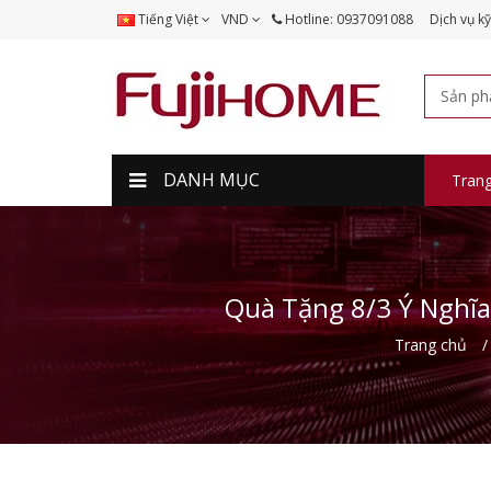
Tiếng Việt
VND
Hotline: 0937091088
Dịch vụ kỹ
DANH MỤC
Tran
Quà Tặng 8/3 Ý Nghĩa
Trang chủ