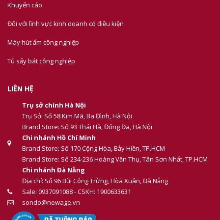
Khuyến cáo
Đối với lĩnh vực kinh doanh có điều kiện
Máy hút ẩm công nghiệp
Tủ sấy bát công nghiệp
LIÊN HỆ
Trụ sở chính Hà Nội
Trụ Sở: Số 58 Kim Mã, Ba Đình, Hà Nội
Brand Store: Số 93 Thái Hà, Đống Đa, Hà Nội
Chi nhánh Hồ Chí Minh
Brand Store: Số 170 Cộng Hòa, Bảy Hiền, TP.HCM
Brand Store: Số 234-236 Hoàng Văn Thụ, Tân Sơn Nhất, TP.HCM
Chi nhánh Đà Nẵng
Địa chỉ: Số 96 Bùi Công Trừng, Hòa Xuân, Đà Nẵng
Sale: 0937091088 - CSKH: 1900633631
sondo@newage.vn