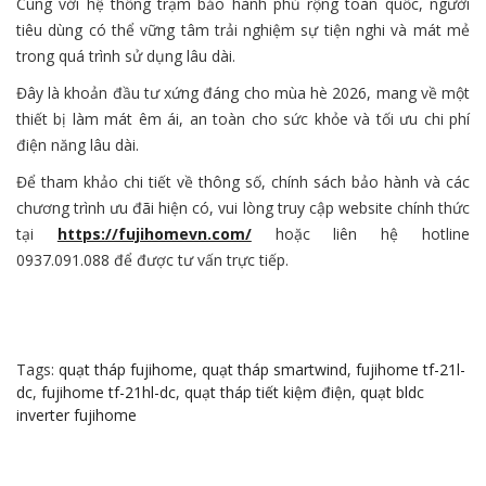
Cùng với hệ thống trạm bảo hành phủ rộng toàn quốc, người
tiêu dùng có thể vững tâm trải nghiệm sự tiện nghi và mát mẻ
trong quá trình sử dụng lâu dài.
Đây là khoản đầu tư xứng đáng cho mùa hè 2026, mang về một
thiết bị làm mát êm ái, an toàn cho sức khỏe và tối ưu chi phí
điện năng lâu dài.
Để tham khảo chi tiết về thông số, chính sách bảo hành và các
chương trình ưu đãi hiện có, vui lòng truy cập website chính thức
tại
https://fujihomevn.com/
hoặc liên hệ hotline
0937.091.088 để được tư vấn trực tiếp.
Tags:
quạt tháp fujihome
,
quạt tháp smartwind
,
fujihome tf-21l-
dc
,
fujihome tf-21hl-dc
,
quạt tháp tiết kiệm điện
,
quạt bldc
inverter fujihome