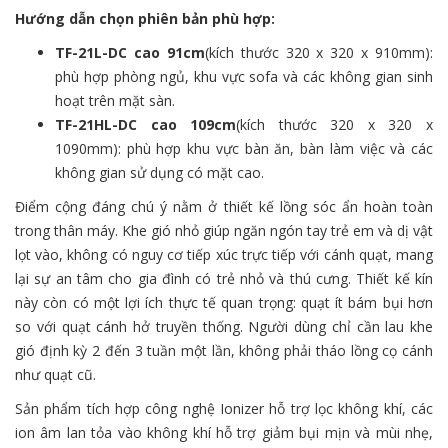
Hướng dẫn chọn phiên bản phù hợp:
TF-21L-DC cao 91cm
(kích thước 320 x 320 x 910mm):
phù hợp phòng ngủ, khu vực sofa và các không gian sinh
hoạt trên mặt sàn.
TF-21HL-DC cao 109cm
(kích thước 320 x 320 x
1090mm): phù hợp khu vực bàn ăn, bàn làm việc và các
không gian sử dụng có mặt cao.
Điểm cộng đáng chú ý nằm ở thiết kế lồng sóc ẩn hoàn toàn
trong thân máy. Khe gió nhỏ giúp ngăn ngón tay trẻ em và dị vật
lọt vào, không có nguy cơ tiếp xúc trực tiếp với cánh quạt, mang
lại sự an tâm cho gia đình có trẻ nhỏ và thú cưng. Thiết kế kín
này còn có một lợi ích thực tế quan trọng: quạt ít bám bụi hơn
so với quạt cánh hở truyền thống. Người dùng chỉ cần lau khe
gió định kỳ 2 đến 3 tuần một lần, không phải tháo lồng cọ cánh
như quạt cũ.
Sản phẩm tích hợp công nghệ Ionizer hỗ trợ lọc không khí, các
ion âm lan tỏa vào không khí hỗ trợ giảm bụi mịn và mùi nhẹ,