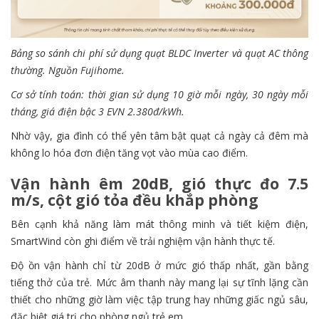
Bảng so sánh chi phí sử dụng quạt BLDC Inverter và quạt AC thông
thường. Nguồn Fujihome.
Cơ sở tính toán: thời gian sử dụng 10 giờ mỗi ngày, 30 ngày mỗi
tháng, giá điện bậc 3 EVN 2.380đ/kWh.
Nhờ vậy, gia đình có thể yên tâm bật quạt cả ngày cả đêm mà
không lo hóa đơn điện tăng vọt vào mùa cao điểm.
Vận hành êm 20dB, gió thực đo 7.5
m/s, cột gió tỏa đều khắp phòng
Bên cạnh khả năng làm mát thông minh và tiết kiệm điện,
SmartWind còn ghi điểm về trải nghiệm vận hành thực tế.
Độ ồn vận hành chỉ từ 20dB ở mức gió thấp nhất, gần bằng
tiếng thở của trẻ. Mức âm thanh này mang lại sự tĩnh lặng cần
thiết cho những giờ làm việc tập trung hay những giấc ngủ sâu,
đặc biệt giá trị cho phòng ngủ trẻ em.