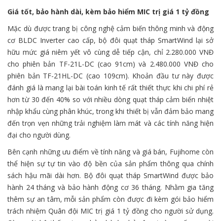
Giá tốt, bảo hành dài, kèm bảo hiểm MIC trị giá 1 tỷ đồng
Mặc dù được trang bị công nghệ cảm biến thông minh và động
cơ BLDC Inverter cao cấp, bộ đôi quạt tháp SmartWind lại sở
hữu mức giá niêm yết vô cùng dễ tiếp cận, chỉ 2.280.000 VNĐ
cho phiên bản TF-21L-DC (cao 91cm) và 2.480.000 VNĐ cho
phiên bản TF-21HL-DC (cao 109cm). Khoản đầu tư này được
đánh giá là mang lại bài toán kinh tế rất thiết thực khi chi phí rẻ
hơn từ 30 đến 40% so với nhiều dòng quạt tháp cảm biến nhiệt
nhập khẩu cùng phân khúc, trong khi thiết bị vẫn đảm bảo mang
đến trọn vẹn những trải nghiệm làm mát và các tính năng hiện
đại cho người dùng.
Bên cạnh những ưu điểm về tính năng và giá bán, Fujihome còn
thể hiện sự tự tin vào độ bền của sản phẩm thông qua chính
sách hậu mãi dài hơn. Bộ đôi quạt tháp SmartWind được bảo
hành 24 tháng và bảo hành động cơ 36 tháng. Nhằm gia tăng
thêm sự an tâm, mỗi sản phẩm còn được đi kèm gói bảo hiểm
trách nhiệm Quân đội MIC trị giá 1 tỷ đồng cho người sử dụng.