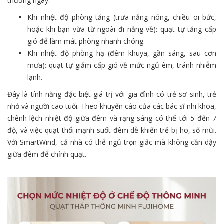
thường ngày:
Khi nhiệt độ phòng tăng (trưa nắng nóng, chiều oi bức,
hoặc khi bạn vừa từ ngoài đi nắng về): quạt tự tăng cấp
gió để làm mát phòng nhanh chóng.
Khi nhiệt độ phòng hạ (đêm khuya, gần sáng, sau cơn
mưa): quạt tự giảm cấp gió về mức ngủ êm, tránh nhiễm
lạnh.
Đây là tính năng đặc biệt giá trị với gia đình có trẻ sơ sinh, trẻ
nhỏ và người cao tuổi. Theo khuyến cáo của các bác sĩ nhi khoa,
chênh lệch nhiệt độ giữa đêm và rạng sáng có thể tới 5 đến 7
độ, và việc quạt thổi mạnh suốt đêm dễ khiến trẻ bị ho, sổ mũi.
Với SmartWind, cả nhà có thể ngủ trọn giấc mà không cần dậy
giữa đêm để chỉnh quạt.