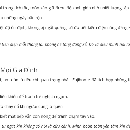
ỉ trong tích tắc, món xào giữ được độ xanh giòn nhờ nhiệt lượng tập 
ho những ngày bận rộn.
iệt độ ổn định, không bị ngắt quãng, từ đó tiết kiệm điện năng đáng 
tiền điện mỗi tháng lại không hề tăng đáng kể. Đó là điều mình hài l
 Mọi Gia Đình
i, an toàn là tiêu chí quan trọng nhất. Fujihome đã tích hợp những 
iều khiển để tránh trẻ nghịch ngợm.
o cháy nổ khi người dùng lỡ quên.
biết mặt bếp vẫn còn nóng để tránh chạm tay vào.
tự ngắt khi không có nồi là cứu cánh. Mình hoàn toàn yên tâm khi để