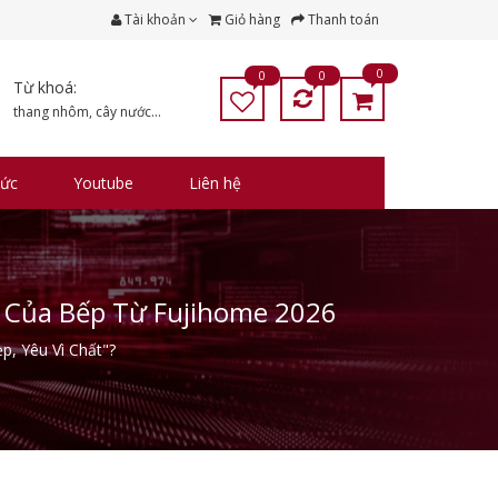
Tài khoản
Giỏ hàng
Thanh toán
0
0
0
Từ khoá:
thang nhôm
,
cây nước
...
tức
Youtube
Liên hệ
t Của Bếp Từ Fujihome 2026
, Yêu Vì Chất"?