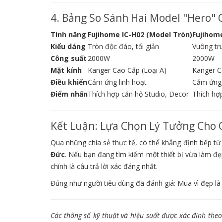
4. Bảng So Sánh Hai Model "Hero"
Tính năng
Fujihome IC-H02 (Model Tròn)
Fujihom
Kiểu dáng
Tròn độc đáo, tối giản
Vuông tru
Công suất
2000W
2000W
Mặt kính
Kanger Cao Cấp (Loại A)
Kanger C
Điều khiển
Cảm ứng linh hoạt
Cảm ứng v
Điểm nhấn
Thích hợp căn hộ Studio, Decor
Thích hợ
Kết Luận: Lựa Chọn Lý Tưởng Cho 
Qua những chia sẻ thực tế, có thể khẳng định bếp t
Đức
. Nếu bạn đang tìm kiếm một thiết bị vừa làm đ
chính là câu trả lời xác đáng nhất.
Đúng như người tiêu dùng đã đánh giá: Mua vì đẹp là 
Các thông số kỹ thuật và hiệu suất được xác định the