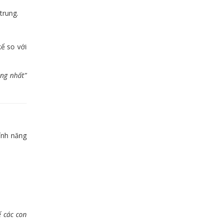
trung.
kể so với
òng nhất”
tính năng
 các con