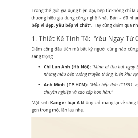
Trong thế giới gia dụng hiện đại, bếp từ không chỉ 
thương hiệu gia dụng công nghệ Nhật Bản – đã nhan
bếp vì đẹp, yêu bếp vì chất”
. Hãy cùng điểm qua nh
1. Thiết Kế Tinh Tế: "Yêu Ngay Từ 
Điểm cộng đầu tiên mà bất kỳ người dùng nào cũng n
sang trọng.
Chị Lan Anh (Hà Nội):
“Mình bị thu hút ngay 
những mẫu bếp vuông truyền thống, biến khu vự
Anh Minh (TP.HCM):
“Mẫu bếp đơn IC1391 vớ
chuyên nghiệp và cao cấp hơn hẳn.”
Mặt kính
Kanger loại A
không chỉ mang lại vẻ sáng bó
gọn trong một lần lau nhẹ.