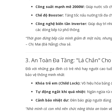
Công suất mạnh mẽ 2000W:
Giúp nước sôi ch
Chế độ Booster:
Tăng tốc nấu nướng tối đa c
Công nghệ biến tần Inverter:
Giúp duy trì nh
các dòng bếp từ phổ thông.
“Thời gian đứng bếp của mình giảm đi một nửa, nhưng 
– Chị Mai (Đà Nẵng) chia sẻ.
3. An Toàn Đa Tầng: "Lá Chắn" Cho
Đối với những gia đình có trẻ nhỏ hay người cao tuổ
bảo vệ thông minh nhất:
Khóa trẻ em (Child Lock):
Vô hiệu hóa bảng đ
Tự động ngắt khi quá nhiệt:
Ngăn ngừa rủi r
Cảnh báo nhiệt dư:
Đèn báo giúp người dùng 
“Nhà mình có con nhỏ nên chức năng khóa an toàn và 