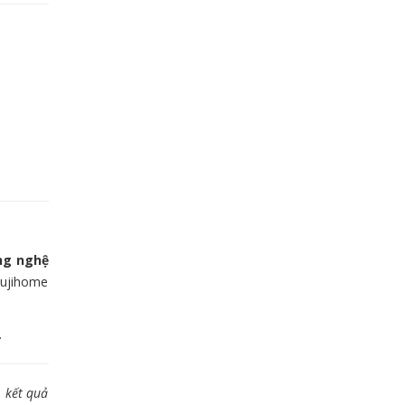
ng nghệ
Fujihome
.
, kết quả