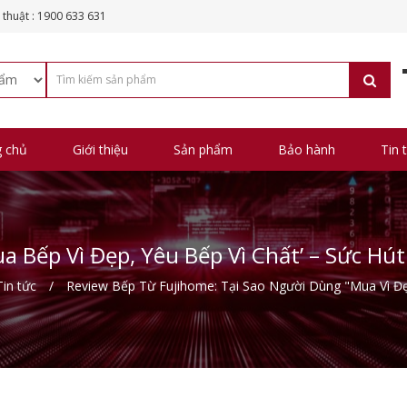
 thuật : 1900 633 631
g chủ
Giới thiệu
Sản phẩm
Bảo hành
Tin 
a Bếp Vì Đẹp, Yêu Bếp Vì Chất’ – Sức Hú
Tin tức
Review Bếp Từ Fujihome: Tại Sao Người Dùng "Mua Vì Đẹp