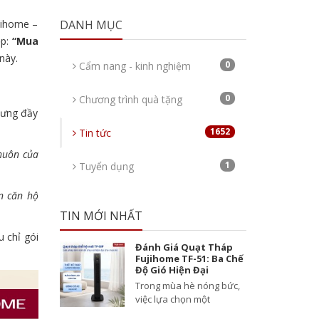
jihome –
DANH MỤC
ệp:
“Mua
này.
0
Cẩm nang - kinh nghiệm
0
Chương trình quà tặng
hưng đầy
1652
Tin tức
khuôn của
1
Tuyển dụng
n căn hộ
TIN MỚI NHẤT
u chỉ gói
Đánh Giá Quạt Tháp
Fujihome TF-51: Ba Chế
Độ Gió Hiện Đại
Trong mùa hè nóng bức,
việc lựa chọn một