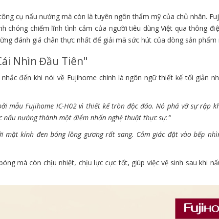
là công cụ nấu nướng mà còn là tuyên ngôn thẩm mỹ của chủ nhân. Fu
h chóng chiếm lĩnh tình cảm của người tiêu dùng Việt qua thông đi
ững đánh giá chân thực nhất để giải mã sức hút của dòng sản phẩm 
Cái Nhìn Đầu Tiên"
hắc đến khi nói về Fujihome chính là ngôn ngữ thiết kế tối giản n
bởi mẫu Fujihome IC-H02 vì thiết kế tròn độc đáo. Nó phá vỡ sự rập 
c nấu nướng thành một điểm nhấn nghệ thuật thực sự.”
i mặt kính đen bóng lồng gương rất sang. Cảm giác đặt vào bếp nhì
ng mà còn chịu nhiệt, chịu lực cực tốt, giúp việc vệ sinh sau khi nấ