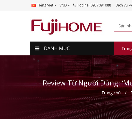
Tiếng Việt
VND
Hotline: 0937091088
Dịch vụ kỹ
DANH MỤC
Tran
Review Từ Người Dùng: ‘Mu
Trang chủ