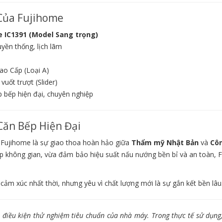
 Của Fujihome
e IC1391 (Model Sang trọng)
yền thống, lịch lãm
ao Cấp (Loại A)
uốt trượt (Slider)
p bếp hiện đại, chuyên nghiệp
Căn Bếp Hiện Đại
ừ Fujihome là sự giao thoa hoàn hảo giữa
Thẩm mỹ Nhật Bản
và
Cô
ẹp không gian, vừa đảm bảo hiệu suất nấu nướng bền bỉ và an toàn, 
cảm xúc nhất thời, nhưng yêu vì chất lượng mới là sự gắn kết bền lâu
o điều kiện thử nghiệm tiêu chuẩn của nhà máy. Trong thực tế sử dụng