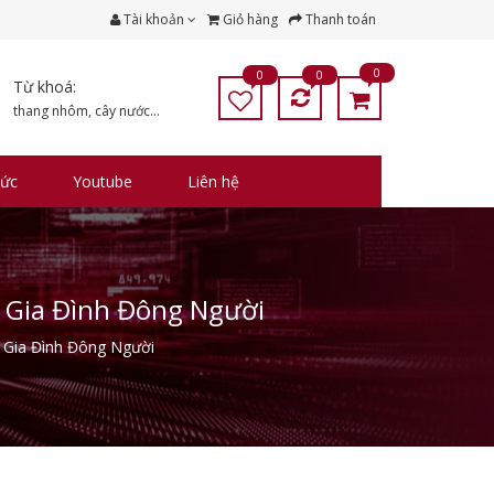
Tài khoản
Giỏ hàng
Thanh toán
0
0
0
Từ khoá:
thang nhôm
,
cây nước
...
tức
Youtube
Liên hệ
o Gia Đình Đông Người
 Gia Đình Đông Người