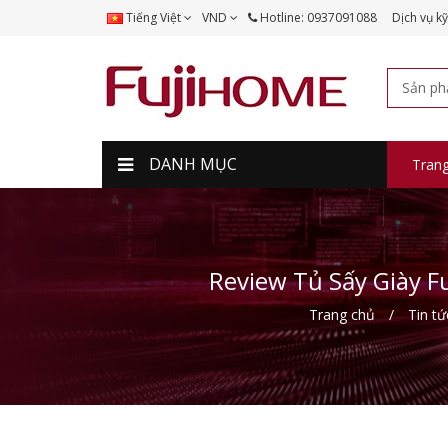
Tiếng Việt
VND
Hotline: 0937091088
Dịch vụ kỹ
DANH MỤC
Tran
Review Tủ Sấy Giày F
Trang chủ
Tin tứ