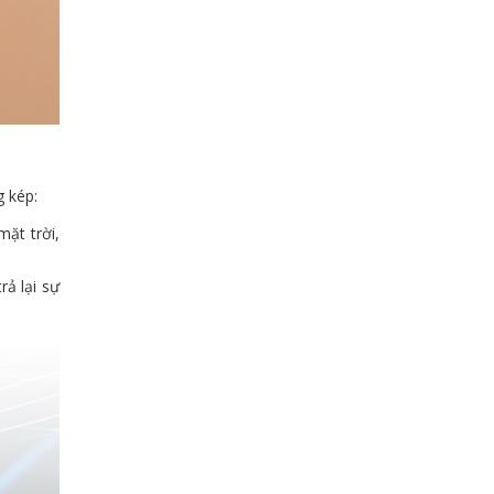
g kép:
mặt trời,
ả lại sự