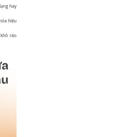
dạng hay
 hóa hiệu
 khô ráo