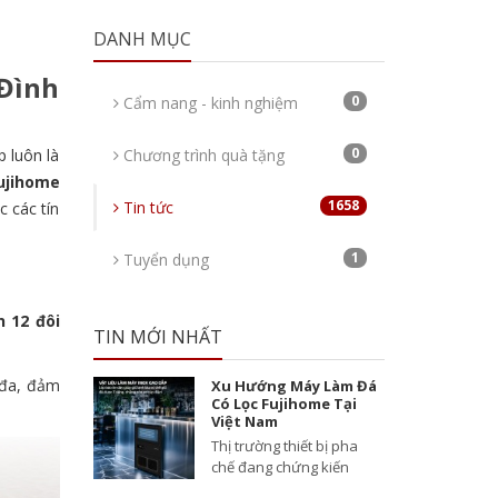
DANH MỤC
 Đình
0
Cẩm nang - kinh nghiệm
0
 luôn là
Chương trình quà tặng
ujihome
1658
Tin tức
c các tín
1
Tuyển dụng
n 12 đôi
TIN MỚI NHẤT
i đa, đảm
Xu Hướng Máy Làm Đá
Có Lọc Fujihome Tại
Việt Nam
Thị trường thiết bị pha
chế đang chứng kiến