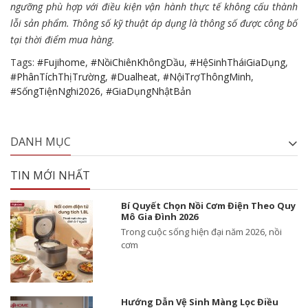
ngưỡng phù hợp với điều kiện vận hành thực tế không cấu thành
lỗi sản phẩm. Thông số kỹ thuật áp dụng là thông số được công bố
tại thời điểm mua hàng.
Tags:
#Fujihome
,
#NồiChiênKhôngDầu
,
#HệSinhTháiGiaDụng
,
#PhânTíchThịTrường
,
#Dualheat
,
#NộiTrợThôngMinh
,
#SốngTiệnNghi2026
,
#GiaDụngNhậtBản
DANH MỤC
TIN MỚI NHẤT
Bí Quyết Chọn Nồi Cơm Điện Theo Quy
Mô Gia Đình 2026
Trong cuộc sống hiện đại năm 2026, nồi
cơm
Hướng Dẫn Vệ Sinh Màng Lọc Điều