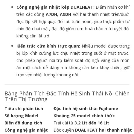
Công nghệ gia nhiệt kép DUALHEAT:
Điểm nhấn cơ khí
trên các dòng
A7DH, A9DH
với hai thanh nhiệt trên/dưới
độc lập kết hợp quạt đối lưu tuần hoàn, giúp thực phẩm tự
chín đều hai mặt, đạt độ giòn rụm hoàn hảo mà tuyệt đối
không cần lật trở.
Kiến trúc cửa kính trực quan:
Nhiều model được trang
bị lớp kính cường lực chịu nhiệt trong suốt ở mặt trước,
cho phép người nội trợ kiểm soát độ ngả vàng của món
ăn một cách dễ dàng mà không cần kéo khay chiên, giữ
trọn vẹn nhiệt lượng khoang nồi.
Bảng Phân Tích Đặc Tính Hệ Sinh Thái Nồi Chiên
Trên Thị Trường
Tiêu chí phân tích
Đặc tính hệ sinh thái Fujihome
Số lượng Model
Khoảng 25 model chính thức
Biên độ dung tích
Trải dài từ
3.2 Lít đến 16 Lít
Công nghệ gia nhiệt
Độc quyền
DUALHEAT hai thanh nhiệt
+