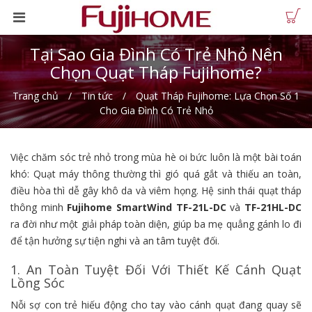
Tại Sao Gia Đình Có Trẻ Nhỏ Nên
Chọn Quạt Tháp Fujihome?
Trang chủ
Tin tức
Quạt Tháp Fujihome: Lựa Chọn Số 1
Cho Gia Đình Có Trẻ Nhỏ
Việc chăm sóc trẻ nhỏ trong mùa hè oi bức luôn là một bài toán
khó: Quạt máy thông thường thì gió quá gắt và thiếu an toàn,
điều hòa thì dễ gây khô da và viêm họng. Hệ sinh thái quạt tháp
thông minh
Fujihome SmartWind TF-21L-DC
và
TF-21HL-DC
ra đời như một giải pháp toàn diện, giúp ba mẹ quẳng gánh lo đi
để tận hưởng sự tiện nghi và an tâm tuyệt đối.
1. An Toàn Tuyệt Đối Với Thiết Kế Cánh Quạt
Lồng Sóc
Nỗi sợ con trẻ hiếu động cho tay vào cánh quạt đang quay sẽ