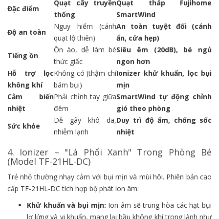
Quạt cây truyền
Quạt tháp Fujihome
Đặc điểm
thống
SmartWind
Nguy hiểm (cánh
An toàn tuyệt đối (cánh
Độ an toàn
quạt lộ thiên)
ẩn, cửa hẹp)
Ồn ào, dễ làm bé
Siêu êm (20dB), bé ngủ
Tiếng ồn
thức giấc
ngon hơn
Hỗ trợ lọc
Không có (thậm chí
Ionizer khử khuẩn, lọc bụi
không khí
bám bụi)
mịn
Cảm biến
Phải chỉnh tay giữa
SmartWind tự động chỉnh
nhiệt
đêm
gió theo phòng
Dễ gây khô da,
Duy trì độ ẩm, chống sốc
Sức khỏe
nhiễm lạnh
nhiệt
4. Ionizer – "Lá Phổi Xanh" Trong Phòng Bé
(Model TF-21HL-DC)
Trẻ nhỏ thường nhạy cảm với bụi mịn và mùi hôi. Phiên bản cao
cấp TF-21HL-DC tích hợp bộ phát ion âm:
Khử khuẩn và bụi mịn:
Ion âm sẽ trung hòa các hạt bụi
lơ lửng và vi khuẩn, mang lại bầu không khí trong lành như