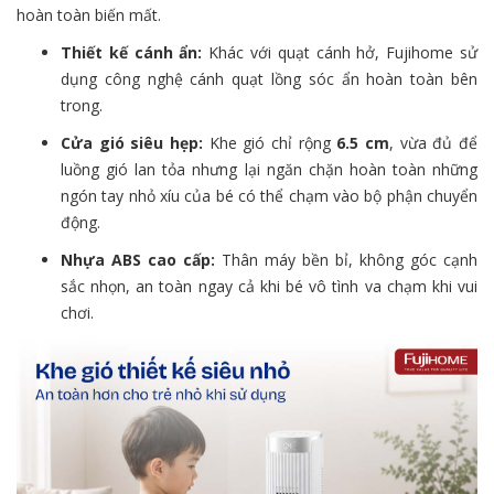
hoàn toàn biến mất.
Thiết kế cánh ẩn:
Khác với quạt cánh hở, Fujihome sử
dụng công nghệ cánh quạt lồng sóc ẩn hoàn toàn bên
trong.
Cửa gió siêu hẹp:
Khe gió chỉ rộng
6.5 cm
, vừa đủ để
luồng gió lan tỏa nhưng lại ngăn chặn hoàn toàn những
ngón tay nhỏ xíu của bé có thể chạm vào bộ phận chuyển
động.
Nhựa ABS cao cấp:
Thân máy bền bỉ, không góc cạnh
sắc nhọn, an toàn ngay cả khi bé vô tình va chạm khi vui
chơi.