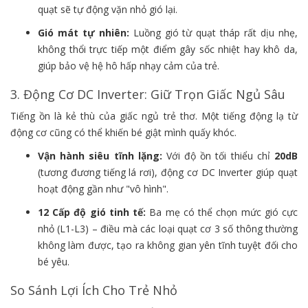
quạt sẽ tự động vặn nhỏ gió lại.
Gió mát tự nhiên:
Luồng gió từ quạt tháp rất dịu nhẹ,
không thổi trực tiếp một điểm gây sốc nhiệt hay khô da,
giúp bảo vệ hệ hô hấp nhạy cảm của trẻ.
3. Động Cơ DC Inverter: Giữ Trọn Giấc Ngủ Sâu
Tiếng ồn là kẻ thù của giấc ngủ trẻ thơ. Một tiếng động lạ từ
động cơ cũng có thể khiến bé giật mình quấy khóc.
Vận hành siêu tĩnh lặng:
Với độ ồn tối thiểu chỉ
20dB
(tương đương tiếng lá rơi), động cơ DC Inverter giúp quạt
hoạt động gần như "vô hình".
12 Cấp độ gió tinh tế:
Ba mẹ có thể chọn mức gió cực
nhỏ (L1-L3) – điều mà các loại quạt cơ 3 số thông thường
không làm được, tạo ra không gian yên tĩnh tuyệt đối cho
bé yêu.
So Sánh Lợi Ích Cho Trẻ Nhỏ