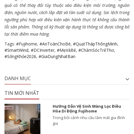
quả có thể thay đổi tùy thuộc vào điều kiện môi trường, nguồn
điện, nguồn nước, cách lắp đặt và tần suất sử dụng. Sai lệch trong
ngưỡng phù hợp với điều kiện vận hành thực tế không cấu thành
lỗi sản phẩm. Thông số kỹ thuật áp dụng là thông số được công bố
tại thời điểm mua hàng.
Tags:
#Fujihome
,
#AnToànChoBé
,
#QuạtThápThôngMinh
,
#SmartWind
,
#DCInverter
,
#MẹVàBé
,
#ChămSócTrẻThơ
,
#SốngKhỏe2026
,
#GiaDungNhatBan
DANH MỤC
TIN MỚI NHẤT
Hướng Dẫn Vệ Sinh Màng Lọc Điều
Hòa Di Động Fujihome
Trong bối cảnh nhu cầu làm mát gia đình
gia