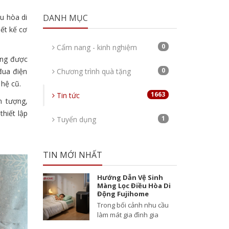
u hòa di
DANH MỤC
iết kế cơ
0
Cẩm nang - kinh nghiệm
ang được
0
đua điện
Chương trình quà tặng
 hệ cũ.
1663
Tin tức
n tượng,
thiết lập
1
Tuyển dụng
TIN MỚI NHẤT
Hướng Dẫn Vệ Sinh
Màng Lọc Điều Hòa Di
Động Fujihome
Trong bối cảnh nhu cầu
làm mát gia đình gia