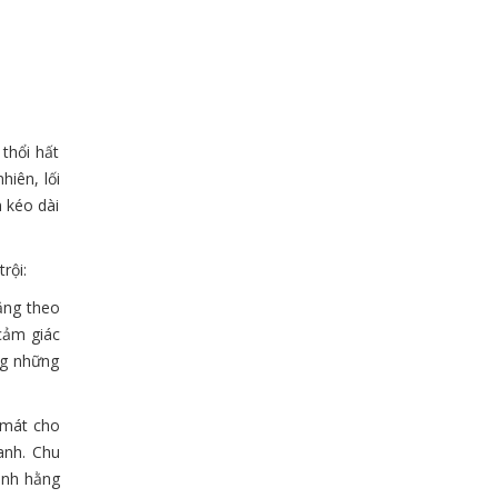
thổi hất
hiên, lối
n kéo dài
rội:
ẳng theo
 cảm giác
ng những
 mát cho
anh. Chu
inh hằng