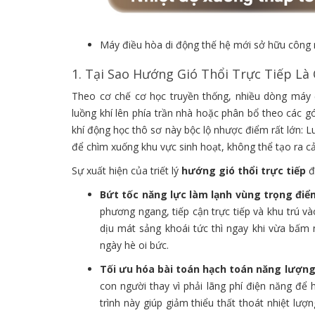
Máy điều hòa di động thế hệ mới sở hữu công n
1. Tại Sao Hướng Gió Thổi Trực Tiếp Là
Theo cơ chế cơ học truyền thống, nhiều dòng máy đ
luồng khí lên phía trần nhà hoặc phân bổ theo các g
khí động học thô sơ này bộc lộ nhược điểm rất lớn: Lu
để chìm xuống khu vực sinh hoạt, không thể tạo ra c
Sự xuất hiện của triết lý
hướng gió thổi trực tiếp
đ
Bứt tốc năng lực làm lạnh vùng trọng điể
phương ngang, tiếp cận trực tiếp và khu trú v
dịu mát sảng khoái tức thì ngay khi vừa bấm
ngày hè oi bức.
Tối ưu hóa bài toán hạch toán năng lượng
con người thay vì phải lãng phí điện năng để
trình này giúp giảm thiểu thất thoát nhiệt lư