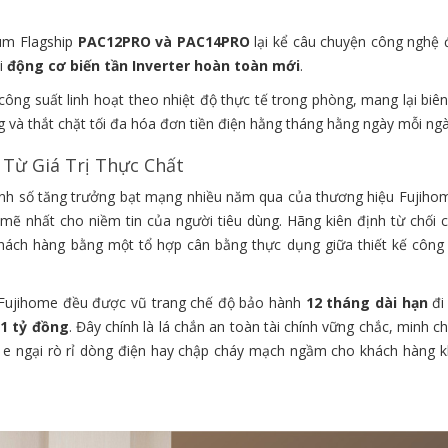
um Flagship
PAC12PRO và PAC14PRO
lại kể câu chuyện công nghệ 
ối
động cơ biến tần Inverter hoàn toàn mới
.
công suất linh hoạt theo nhiệt độ thực tế trong phòng, mang lại biê
ng và thắt chặt tối đa hóa đơn tiền điện hằng tháng hằng ngày mỗi ngà
 Từ Giá Trị Thực Chất
anh số tăng trưởng bạt mạng nhiều năm qua của thương hiệu Fujihome
mẽ nhất cho niềm tin của người tiêu dùng. Hãng kiên định từ chối c
hách hàng bằng một tổ hợp cân bằng thực dụng giữa thiết kế công 
 Fujihome đều được vũ trang chế độ bảo hành
12 tháng dài hạn
đi
i
1 tỷ đồng
. Đây chính là lá chắn an toàn tài chính vững chắc, minh 
i e ngại rò rỉ dòng điện hay chập cháy mạch ngầm cho khách hàng k