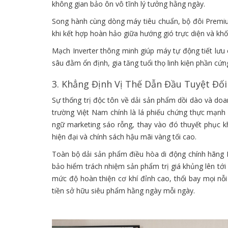
không gian bảo ôn vô tĩnh lý tưởng hằng ngày.
Song hành cùng dòng máy tiêu chuẩn, bộ đôi Premi
khi kết hợp hoàn hảo giữa hướng gió trực diện và kh
Mạch Inverter thông minh giúp máy tự động tiết lưu 
sâu đằm ổn định, gia tăng tuổi thọ linh kiện phần cứ
3. Khẳng Định Vị Thế Dẫn Đầu Tuyệt Đối
Sự thống trị độc tôn về dải sản phẩm dồi dào và do
trường Việt Nam chính là lá phiếu chứng thực mạnh 
ngữ marketing sáo rỗng, thay vào đó thuyết phục k
hiện đại và chính sách hậu mãi vàng tối cao.
Toàn bộ dải sản phẩm điều hòa di động chính hãng
bảo hiểm trách nhiệm sản phẩm trị giá khủng lên tớ
mức độ hoàn thiện cơ khí đỉnh cao, thổi bay mọi nỗ
tiền sở hữu siêu phẩm hằng ngày mỗi ngày.