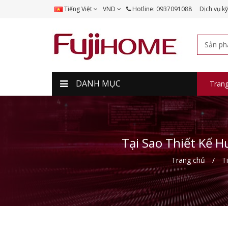
Tiếng Việt
VND
Hotline: 0937091088
Dịch vụ kỹ
DANH MỤC
Tran
Tại Sao Thiết Kế 
Trang chủ
T