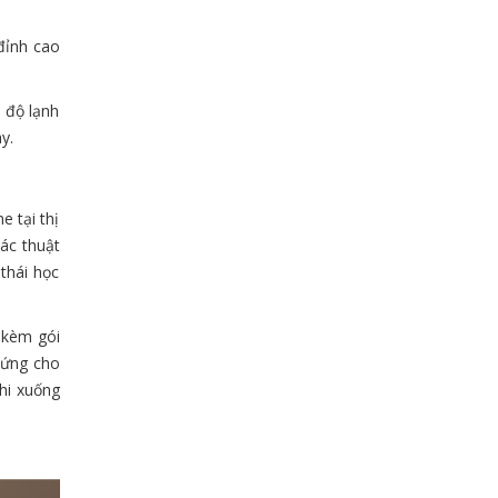
đỉnh cao
n độ lạnh
y.
 tại thị
ác thuật
thái học
 kèm gói
chứng cho
hi xuống