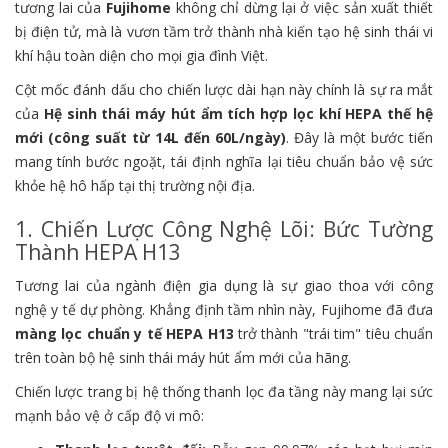
tương lai của
Fujihome
không chỉ dừng lại ở việc sản xuất thiết
bị điện tử, mà là vươn tầm trở thành nhà kiến tạo hệ sinh thái vi
khí hậu toàn diện cho mọi gia đình Việt.
Cột mốc đánh dấu cho chiến lược dài hạn này chính là sự ra mắt
của
Hệ sinh thái máy hút ẩm tích hợp lọc khí HEPA thế hệ
mới (công suất từ 14L đến 60L/ngày)
. Đây là một bước tiến
mang tính bước ngoặt, tái định nghĩa lại tiêu chuẩn bảo vệ sức
khỏe hệ hô hấp tại thị trường nội địa.
1. Chiến Lược Công Nghệ Lõi: Bức Tường
Thành HEPA H13
Tương lai của ngành điện gia dụng là sự giao thoa với công
nghệ y tế dự phòng. Khẳng định tầm nhìn này, Fujihome đã đưa
màng lọc chuẩn y tế HEPA H13
trở thành "trái tim" tiêu chuẩn
trên toàn bộ hệ sinh thái máy hút ẩm mới của hãng.
Chiến lược trang bị hệ thống thanh lọc đa tầng này mang lại sức
mạnh bảo vệ ở cấp độ vi mô: