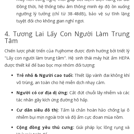
Đồng thời, hệ thống tiêu âm thông minh ép độ ồn xuống
ngưỡng lý tưởng (chỉ từ 38-48dB), bảo vệ sự tĩnh lặng
tuyệt đối cho không gian nghỉ ngơi.
4. Tương Lai Lấy Con Người Làm Trung
Tâm
Chiến lược phát triển của Fujihome được định hướng bởi triết lý
"Lấy con người làm trung tâm". Hệ sinh thái máy hút ẩm HEPA
được thiết kế để bao bọc mọi nhóm đối tượng:
Trẻ nhỏ & Người cao tuổi:
Thiết lập vành đai không khí
vô trùng, an toàn cho hệ miễn dịch nhạy cảm.
Người có cơ địa dị ứng:
Cắt đứt chuỗi lây nhiễm và các
tác nhân gây kích ứng đường hô hấp.
Cư dân siêu đô thị:
Tấm lá chắn hoàn hảo chống lại ô
nhiễm bụi mịn ngoài trời và độ ẩm cực đoan mùa nồm.
Cộng đồng yêu thú cưng:
Giải pháp lọc lông rụng và