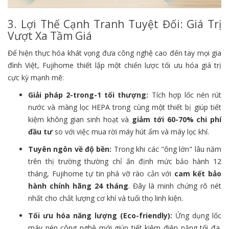
3. Lợi Thế Cạnh Tranh Tuyệt Đối: Giá Trị
Vượt Xa Tầm Giá
Để hiện thực hóa khát vọng đưa công nghệ cao đến tay mọi gia
đình Việt, Fujihome thiết lập một chiến lược tối ưu hóa giá trị
cực kỳ mạnh mẽ:
Giải pháp 2-trong-1 tối thượng:
Tích hợp lốc nén rút
nước và màng lọc HEPA trong cùng một thiết bị giúp tiết
kiệm không gian sinh hoạt và
giảm tới 60-70% chi phí
đầu tư
so với việc mua rời máy hút ẩm và máy lọc khí.
Tuyên ngôn về độ bền:
Trong khi các "ông lớn" lâu năm
trên thị trường thường chỉ ấn định mức bảo hành 12
tháng, Fujihome tự tin phá vỡ rào cản với
cam kết bảo
hành chính hãng 24 tháng
. Đây là minh chứng rõ nét
nhất cho chất lượng cơ khí và tuổi thọ linh kiện.
Tối ưu hóa năng lượng (Eco-friendly):
Ứng dụng lốc
máy nén công nghệ mới giúp tiết kiệm điện năng tối đa.