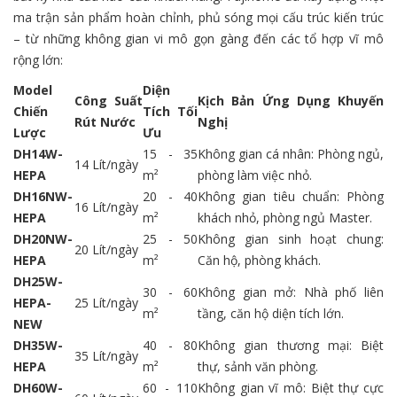
ma trận sản phẩm hoàn chỉnh, phủ sóng mọi cấu trúc kiến trúc
– từ những không gian vi mô gọn gàng đến các tổ hợp vĩ mô
rộng lớn:
Model
Diện
Công Suất
Kịch Bản Ứng Dụng Khuyến
Chiến
Tích Tối
Rút Nước
Nghị
Lược
Ưu
DH14W-
15 - 35
Không gian cá nhân: Phòng ngủ,
14 Lít/ngày
HEPA
m²
phòng làm việc nhỏ.
DH16NW-
20 - 40
Không gian tiêu chuẩn: Phòng
16 Lít/ngày
HEPA
m²
khách nhỏ, phòng ngủ Master.
DH20NW-
25 - 50
Không gian sinh hoạt chung:
20 Lít/ngày
HEPA
m²
Căn hộ, phòng khách.
DH25W-
30 - 60
Không gian mở: Nhà phố liên
HEPA-
25 Lít/ngày
m²
tầng, căn hộ diện tích lớn.
NEW
DH35W-
40 - 80
Không gian thương mại: Biệt
35 Lít/ngày
HEPA
m²
thự, sảnh văn phòng.
DH60W-
60 - 110
Không gian vĩ mô: Biệt thự cực