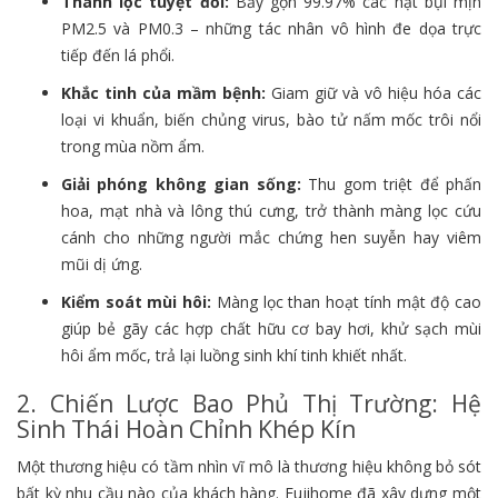
Thanh lọc tuyệt đối:
Bẫy gọn 99.97% các hạt bụi mịn
PM2.5 và PM0.3 – những tác nhân vô hình đe dọa trực
tiếp đến lá phổi.
Khắc tinh của mầm bệnh:
Giam giữ và vô hiệu hóa các
loại vi khuẩn, biến chủng virus, bào tử nấm mốc trôi nổi
trong mùa nồm ẩm.
Giải phóng không gian sống:
Thu gom triệt để phấn
hoa, mạt nhà và lông thú cưng, trở thành màng lọc cứu
cánh cho những người mắc chứng hen suyễn hay viêm
mũi dị ứng.
Kiểm soát mùi hôi:
Màng lọc than hoạt tính mật độ cao
giúp bẻ gãy các hợp chất hữu cơ bay hơi, khử sạch mùi
hôi ẩm mốc, trả lại luồng sinh khí tinh khiết nhất.
2. Chiến Lược Bao Phủ Thị Trường: Hệ
Sinh Thái Hoàn Chỉnh Khép Kín
Một thương hiệu có tầm nhìn vĩ mô là thương hiệu không bỏ sót
bất kỳ nhu cầu nào của khách hàng. Fujihome đã xây dựng một