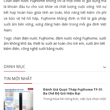
Chăn điện nước Fujihome
không chỉ là một thiết bị gia dụng mà
là khoản đầu tư cho sức khỏe và chất lượng cuộc sống.
Với sự
kết hợp hoàn hảo giữa tính an toàn,
khả năng tiết kiệm chi phí
và bảo vệ hệ hô hấp,
Fujihome khẳng định vị thế là giải pháp
sưởi ấm bền vững,
xứng đáng hiện diện trong mỗi gia đình Việt
Nam.
Tags:
chăn điện nước Fujihome
,
đệm nước nóng Fujihome
,
sưởi
ấm không khô da
,
thiết bị sưởi an toàn cho trẻ em
,
sưởi ấm tiết
kiệm điện
,
công nghệ sưởi bằng nước.
DANH MỤC
TIN MỚI NHẤT
Đánh Giá Quạt Tháp Fujihome TF-51:
Ba Chế Độ Gió Hiện Đại
Trong mùa hè nóng bức, việc lựa chọn một