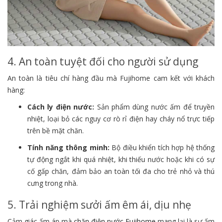
4. An toàn tuyệt đối cho người sử dụng
An toàn là tiêu chí hàng đầu mà Fujihome cam kết với khách
hàng:
Cách ly điện nước:
Sản phẩm dùng nước ấm để truyền
nhiệt,
loại bỏ các nguy cơ rò rỉ điện hay cháy nổ trực tiếp
trên bề mặt chăn.
Tính năng thông minh:
Bộ điều khiển tích hợp hệ thống
tự động ngắt khi quá nhiệt,
khi thiếu nước hoặc khi có sự
cố gấp chăn,
đảm bảo an toàn tối đa cho trẻ nhỏ và thú
cưng trong nhà.
5. Trải nghiệm sưởi ấm êm ái, dịu nhẹ
Cảm giác ấm áp mà
chăn điện nước Fujihome
mang lại là sự ấm