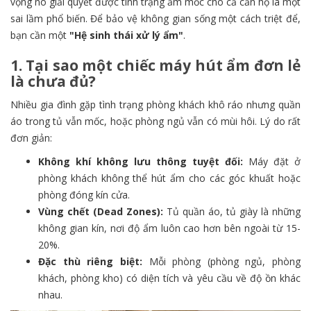
vọng nó giải quyết được tình trạng ẩm mốc cho cả căn hộ là một
sai lầm phổ biến. Để bảo vệ không gian sống một cách triệt để,
bạn cần một
"Hệ sinh thái xử lý ẩm"
.
1. Tại sao một chiếc máy hút ẩm đơn lẻ
là chưa đủ?
Nhiều gia đình gặp tình trạng phòng khách khô ráo nhưng quần
áo trong tủ vẫn mốc, hoặc phòng ngủ vẫn có mùi hôi. Lý do rất
đơn giản:
Không khí không lưu thông tuyệt đối:
Máy đặt ở
phòng khách không thể hút ẩm cho các góc khuất hoặc
phòng đóng kín cửa.
Vùng chết (Dead Zones):
Tủ quần áo, tủ giày là những
không gian kín, nơi độ ẩm luôn cao hơn bên ngoài từ 15-
20%.
Đặc thù riêng biệt:
Mỗi phòng (phòng ngủ, phòng
khách, phòng kho) có diện tích và yêu cầu về độ ồn khác
nhau.