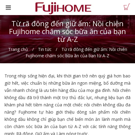
Từ rã đông đến giữ ấm: Nồi chiên
Fujihome chăm sóc bữa ăn của bạn
từ A-Z
Trang chủ
Tin tức
Từ rã đông đến giữ ấm: Nồi chiên
Fujihome chăm sóc bữa ăn của bạn từ A-Z
Trong nhịp sống hiện đại, khi thời gian trở nên quý giá hơn bao
giờ hết, việc chuẩn bị những bữa ăn ngon miệng, bổ dưỡng mà
vẫn nhanh chóng là ưu tiên hàng đầu của mọi gia đình. Nồi chiên
không dầu đã trở thành một trợ thủ đắc lực, nhưng liệu bạn đã
khám phá hết tiềm năng của một chiếc nồi chiên không dầu đa
năng? Fujihome tự hào giới thiệu dòng sản phẩm nồi chiên
không dầu không chỉ giúp bạn chế biến món ăn lành mạnh mà
còn chăm sóc bữa ăn của bạn từ A-Z với các tính năng thông
minh: Rã đông, Giữ ấm và Làm nóng trước.