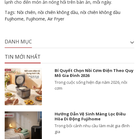
lạnh cho đến món ăn nóng hổi trên bàn ăn, mỗi ngày.
Tags:
Nồi chiên
,
nồi chiên không dầu
,
nồi chiên không dầu
Fujihome
,
Fujihome
,
Air Fryer
DANH MỤC
TIN MỚI NHẤT
Bí Quyết Chọn Nồi Cơm Điện Theo Quy
Mô Gia Đình 2026
Trong cuộc sống hiện đại năm 2026, nồi
cơm
Hướng Dẫn Vệ Sinh Màng Lọc Điều
Hòa Di Động Fujihome
Trong bối cảnh nhu cầu làm mát gia đình
gia