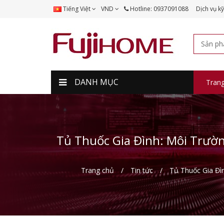
Tiếng Việt
VND
Hotline: 0937091088
Dịch vụ kỹ
DANH MỤC
Tran
Tủ Thuốc Gia Đình: Môi Trườn
Trang chủ
Tin tức
Tủ Thuốc Gia Đì