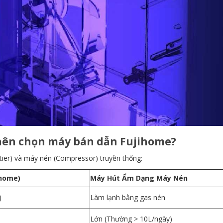
o nên chọn máy bán dẫn Fujihome?
tier) và máy nén (Compressor) truyền thống:
ihome)
Máy Hút Ẩm Dạng Máy Nén
)
Làm lạnh bằng gas nén
Lớn (Thường > 10L/ngày)