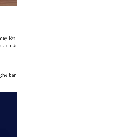
áy lớn,
m từ môi
ghệ bán
.