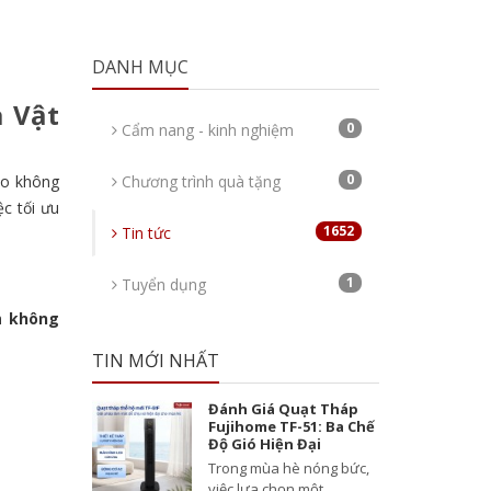
DANH MỤC
 Vật
0
Cẩm nang - kinh nghiệm
0
o không
Chương trình quà tặng
ệc tối ưu
1652
Tin tức
1
Tuyển dụng
m
không
TIN MỚI NHẤT
Đánh Giá Quạt Tháp
Fujihome TF-51: Ba Chế
Độ Gió Hiện Đại
Trong mùa hè nóng bức,
việc lựa chọn một