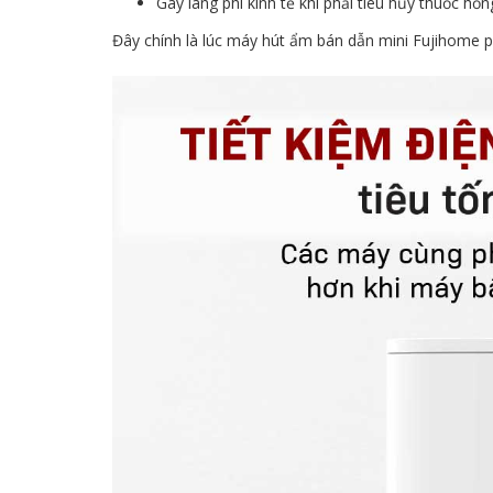
Gây lãng phí kinh tế khi phải tiêu hủy thuốc hỏ
Đây chính là lúc máy hút ẩm bán dẫn mini Fujihome p