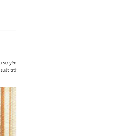
ầu sự yên
suất trở