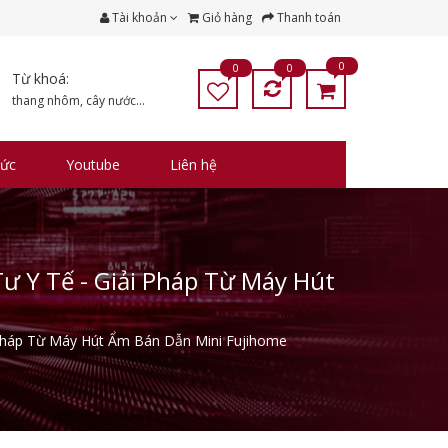
Tài khoản
Giỏ hàng
Thanh toán
0
0
0
Từ khoá:
thang nhôm
,
cây nước
...
tức
Youtube
Liên hệ
ư Y Tế - Giải Pháp Từ Máy Hút
 Pháp Từ Máy Hút Ẩm Bán Dẫn Mini Fujihome