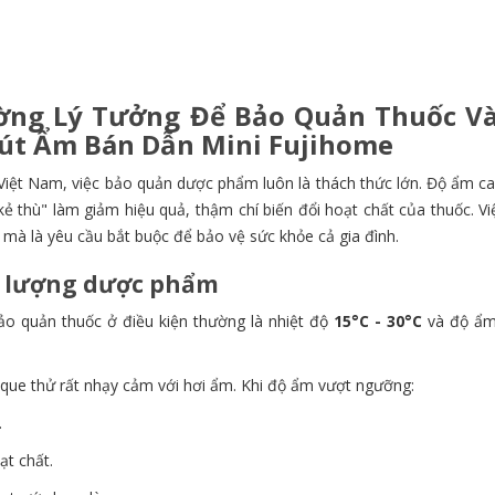
ường Lý Tưởng Để Bảo Quản Thuốc Và
Hút Ẩm Bán Dẫn Mini Fujihome
 Việt Nam,
việc bảo quản dược phẩm luôn là thách thức lớn.
Độ ẩm ca
"kẻ thù" làm giảm hiệu quả,
thậm chí biến đổi hoạt chất của thuốc.
Vi
 mà là yêu cầu bắt buộc để bảo vệ sức khỏe cả gia đình.
ất lượng dược phẩm
ảo quản thuốc ở điều kiện thường là nhiệt độ
15°C - 30°C
và độ ẩ
que thử rất nhạy cảm với hơi ẩm.
Khi độ ẩm vượt ngưỡng:
.
ạt chất.