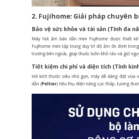
2. Fujihome: Giải pháp chuyên b
Bảo vệ sức khỏe và tài sản (Tính đa n
Máy hút ẩm bán dẫn mini Fujihome được thiết kế 
Fujihome mini tập trung duy trì độ ẩm ổn định trong
trường bên ngoài,
giúp thuốc luôn khô ráo và giữ nguy
Tiết kiệm chi phí và diện tích (Tính kin
Với kích thước siêu nhỏ gọn,
máy dễ dàng đặt vừa vặ
dẫn (
Peltier
) tiêu thụ điện năng cực thấp,
tương đươ