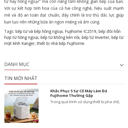
từ hay hồng ngoại" mà còn nâng tầm không gian bếp của bạn.
Với sự kết hợp tinh hoa của cả hai công nghệ, hiệu suất mạnh
mẽ và độ an toàn đạt chuẩn, đây chính là trợ thủ đắc lực giúp
bạn tạo nên những bữa ăn ngon miệng và ấm cúng.
Tags:
bếp từ và bếp hồng ngoại
,
Fujihome IC2519
,
bếp đôi hỗn
hợp từ hồng ngoại
,
bếp từ không kén nồi
,
bếp từ Inverter
,
bếp từ
mặt kính Kanger
,
thiết bị nhà bếp Fujihome.
DANH MỤC
TIN MỚI NHẤT
Khắc Phục 5 Sự Cố Máy Làm Đá
Fujihome Thường Gặp
Trong quá trình sử dụng thiết bị pha chế,