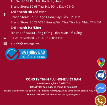
Trụ Sở: Số 58 Kim Mã, Ba Đình, Hà Nội
Brand Store: Số 93 Thái Hà, Đống Đa, Hà Nội
Chi nhánh Hồ Chí Minh
Brand Store: Số 170 Cộng Hòa, Bảy Hiền, TP.HCM
Brand Store: Số 234-236 Hoàng Văn Thụ, Tân Sơn Nhất, TP.HCM
Chi nhánh Đà Nẵng
Địa chỉ: Số 96 Bùi Công Trừng, Hòa Xuân, Đà Nẵng
Sale: 0937091088 - CSKH: 1900633631
sondo@newage.vn