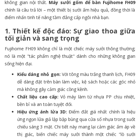
không gian nội thất.
Máy sưởi gốm để bàn Fujihome FH09
chính là câu trả lời – một thiết bị sưởi ấm hiệu quả, đồng thời là
điểm nhấn tinh tế nâng tầm đẳng cấp ngôi nhà bạn.
1. Thiết kế độc đáo: Sự giao thoa giữa
tối giản và sang trọng
Fujihome FH09 không chỉ là một chiếc máy sưởi thông thường;
nó là một "tác phẩm nghệ thuật" dành cho những không gian
sống hiện đại.
Kiểu dáng nhỏ gọn:
Với tông màu trắng thanh lịch, FH09
dễ dàng đặt trên bàn làm việc, kệ sách hoặc các góc nhỏ
mà không gây cảm giác cồng kềnh.
Chất liệu cao cấp:
Vỏ máy làm từ nhựa PP chịu nhiệt,
bền bỉ và an toàn tuyệt đối.
Hiệu ứng ánh lửa 3D:
Điểm đắt giá nhất chính là hiệu
ứng ngọn lửa giả lập bập bùng qua cửa sổ nhựa trong suốt
chiếu sáng 3 mặt. Chi tiết này mang lại cảm giác ấm áp về
thị giác, biến chiếc máy sưởi thành một chiếc "lò sưởi