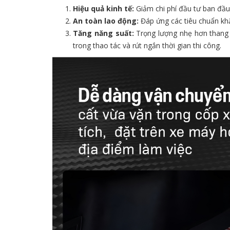
Hiệu quả kinh tế:
Giảm chi phí đầu tư ban đầu
An toàn lao động:
Đáp ứng các tiêu chuẩn khắt
Tăng năng suất:
Trọng lượng nhẹ hơn thang 
trong thao tác và rút ngắn thời gian thi công.