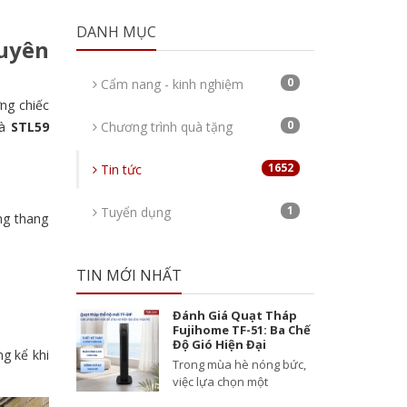
DANH MỤC
uyên
0
Cẩm nang - kinh nghiệm
ững chiếc
0
à
STL59
Chương trình quà tặng
1652
Tin tức
1
Tuyển dụng
ng thang
TIN MỚI NHẤT
Đánh Giá Quạt Tháp
Fujihome TF-51: Ba Chế
Độ Gió Hiện Đại
g kể khi
Trong mùa hè nóng bức,
việc lựa chọn một