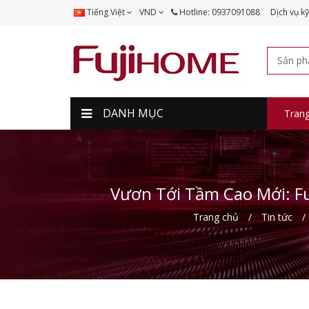
Tiếng Việt
VND
Hotline: 0937091088
Dịch vụ kỹ
DANH MỤC
Tran
Vươn Tới Tầm Cao Mới: F
Trang chủ
Tin tức