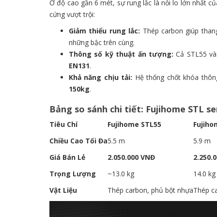
Ở độ cao gần 6 mét, sự rung lắc là nỗi lo lớn nhất c
cứng vượt trội:
Giảm thiểu rung lắc:
Thép carbon giúp thang
những bậc trên cùng.
Thông số kỹ thuật ấn tượng:
Cả STL55 và 
EN131
.
Khả năng chịu tải:
Hệ thống chốt khóa thông 
150kg
.
Bảng so sánh chi tiết: Fujihome STL 
Tiêu Chí
Fujihome STL55
Fujiho
Chiều Cao Tối Đa
5.5 m
5.9 m
Giá Bán Lẻ
2.050.000 VNĐ
2.250.
Trọng Lượng
~13.0 kg
14.0 kg
Vật Liệu
Thép carbon, phủ bột nhựa
Thép c