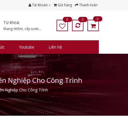
Tài khoản
Giỏ hàng
Thanh toán
0
0
0
Từ khoá:
thang nhôm
,
cây nước
...
tức
Youtube
Liên hệ
ên Nghiệp Cho Công Trình
ên Nghiệp Cho Công Trình