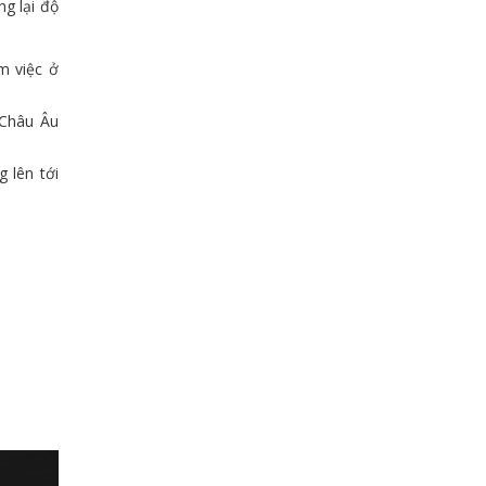
g lại độ
m việc ở
 Châu Âu
 lên tới