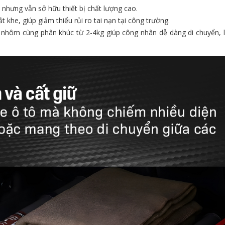
 nhưng vẫn sở hữu thiết bị chất lượng cao.
 khe, giúp giảm thiểu rủi ro tai nạn tại công trường.
nhôm cùng phân khúc từ 2-4kg giúp công nhân dễ dàng di chuyển, l