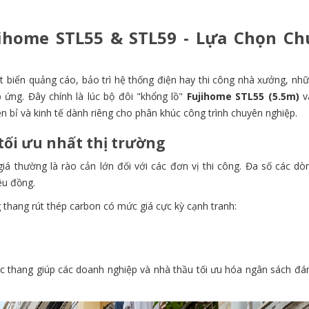
ihome STL55 & STL59 - Lựa Chọn Ch
ặt biển quảng cáo, bảo trì hệ thống điện hay thi công nhà xưởng, nh
ứng. Đây chính là lúc bộ đôi "khổng lồ"
Fujihome STL55 (5.5m)
v
ền bỉ và kinh tế dành riêng cho phân khúc công trình chuyên nghiệp.
 tối ưu nhất thị trường
iá thường là rào cản lớn đối với các đơn vị thi công. Đa số các dò
ệu đồng.
 thang rút thép carbon có mức giá cực kỳ cạnh tranh:
c thang giúp các doanh nghiệp và nhà thầu tối ưu hóa ngân sách đán