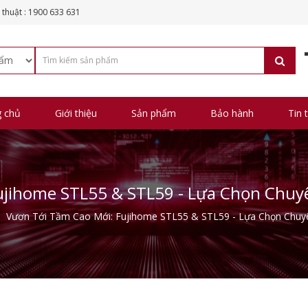
 thuật : 1900 633 631
g chủ
Giới thiệu
Sản phẩm
Bảo hành
Tin 
ujihome STL55 & STL59 - Lựa Chọn Chuy
Vươn Tới Tầm Cao Mới: Fujihome STL55 & STL59 - Lựa Chọn Chuy