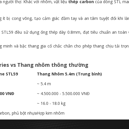
ủa người thợ. Khác với nhôm, vật liệu
thép carbon
của dòng STL man
 ít bị cong võng, tạo cảm giác đầm tay và an tâm tuyệt đối khi là
STL59 đều sử dụng ống thép dày 0.8mm, đạt tiêu chuẩn an toàn
minh và bậc thang gia cố chắc chắn cho phép thang chịu tải trọng
series vs Thang nhôm thông thường
me STL59
Thang Nhôm 5.4m (Trung bình)
~ 5.4 m
000 VNĐ
~ 4.500.000 - 5.500.000 VNĐ
~ 16.0 - 18.0 kg
arbon, phủ bột nhựa
Hợp kim nhôm